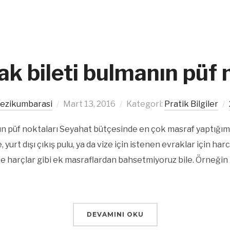
k bileti bulmanın püf 
ezikumbarasi
Mart 13, 2016
Kategori:
Pratik Bilgiler
ın püf noktaları Seyahat bütçesinde en çok masraf yaptığımı
 yurt dışı çıkış pulu, ya da vize için istenen evraklar için ha
 ve harçlar gibi ek masraflardan bahsetmiyoruz bile. Örneğ
DEVAMINI OKU