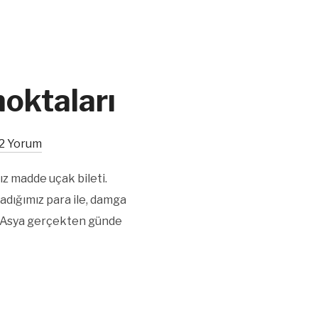
noktaları
2 Yorum
z madde uçak bileti.
rcadığımız para ile, damga
in Asya gerçekten günde