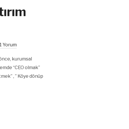
tırım
1 Yorum
 önce, kurumsal
önemde “CEO olmak”
etmek” , ” Köye dönüp