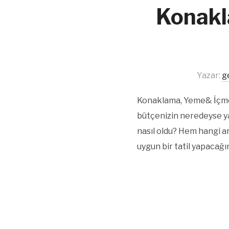
Konakl
Yazar:
g
Konaklama, Yeme& İçme 
bütçenizin neredeyse ya
nasıl oldu? Hem hangi a
uygun bir tatil yapacağ