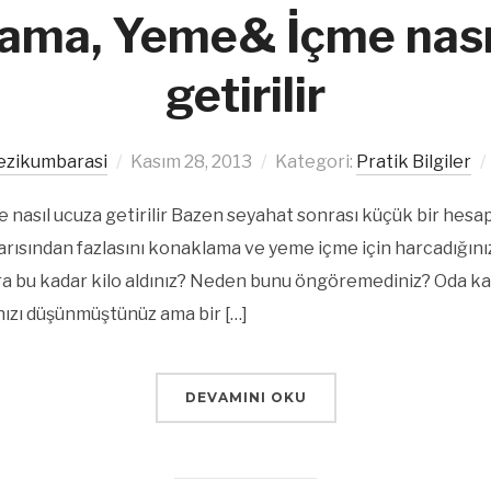
ama, Yeme& İçme nası
getirilir
ezikumbarasi
Kasım 28, 2013
Kategori:
Pratik Bilgiler
nasıl ucuza getirilir Bazen seyahat sonrası küçük bir hesa
rısından fazlasını konaklama ve yeme içme için harcadığınızı
ra bu kadar kilo aldınız? Neden bunu öngöremediniz? Oda k
ınızı düşünmüştünüz ama bir […]
DEVAMINI OKU