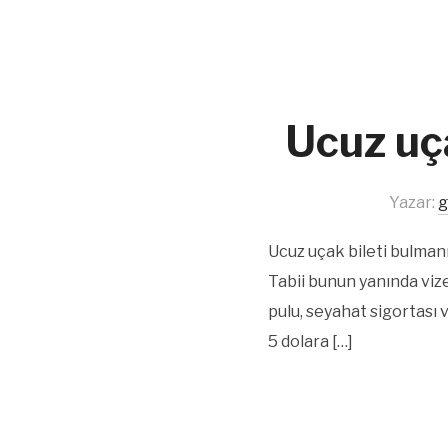
Ucuz uça
Yazar:
g
Ucuz uçak bileti bulman
Tabii bunun yanında vize,
pulu, seyahat sigortası
5 dolara […]