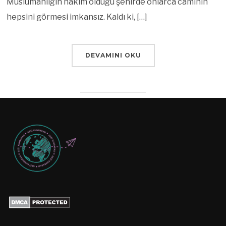
Müslümanlığın hakim olduğu şehirde onlarca caminin
hepsini görmesi imkansız. Kaldı ki, […]
DEVAMINI OKU