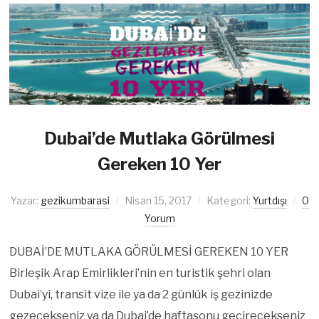
Dubai’de Mutlaka Görülmesi
Gereken 10 Yer
Yazar:
gezikumbarasi
Nisan 15, 2017
Kategori:
Yurtdışı
0
Yorum
DUBAİ’DE MUTLAKA GÖRÜLMESİ GEREKEN 10 YER
Birleşik Arap Emirlikleri’nin en turistik şehri olan
Dubai’yi, transit vize ile ya da 2 günlük iş gezinizde
gezecekseniz ya da Dubai’de haftasonu geçirecekseniz