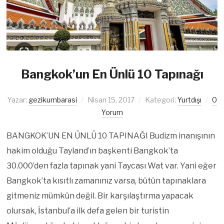
Bangkok’un En Ünlü 10 Tapınağı
Yazar:
gezikumbarasi
Nisan 15, 2017
Kategori:
Yurtdışı
0
Yorum
BANGKOK’UN EN ÜNLÜ 10 TAPINAĞI Budizm inanışının
hakim olduğu Tayland’ın başkenti Bangkok’ta
30.000’den fazla tapınak yani Taycası Wat var. Yani eğer
Bangkok’ta kısıtlı zamanınız varsa, bütün tapınaklara
gitmeniz mümkün değil. Bir karşılaştırma yapacak
olursak, İstanbul’a ilk defa gelen bir turistin