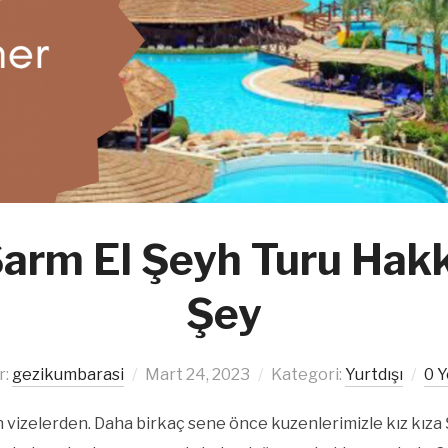
Şarm El Şeyh Turu Hak
Şey
r:
gezikumbarasi
Mart 24, 2023
Kategori:
Yurtdışı
0 
an vizelerden. Daha birkaç sene önce kuzenlerimizle kız kıza Ş