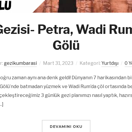
ezisi- Petra, Wadi Ru
Gölü
r:
gezikumbarasi
Mart 31, 2023
Kategori:
Yurtdışı
0 
doğru zaman aynı ana denk geldi! Dünyanın 7 harikasından bi
ut Gölü’nde batmadan yüzmek ve Wadi Rum’da çöl ortasında b
rçekleştireceğimiz 3 günlük gezi planımızı nasıl yaptık, hazır
…]
DEVAMINI OKU