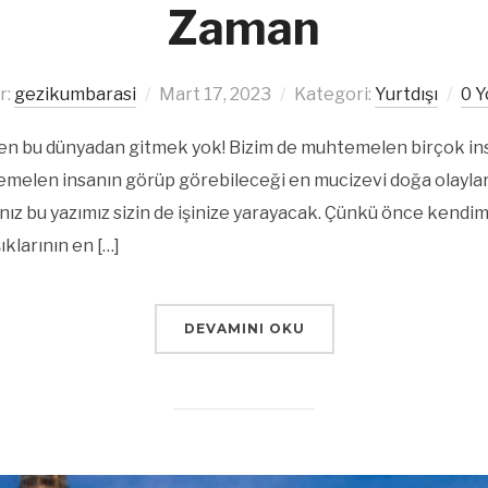
Zaman
r:
gezikumbarasi
Mart 17, 2023
Kategori:
Yurtdışı
0 
en bu dünyadan gitmek yok! Bizim de muhtemelen birçok ins
emelen insanın görüp görebileceği en mucizevi doğa olayların
ız bu yazımız sizin de işinize yarayacak. Çünkü önce kendimi
ıklarının en […]
DEVAMINI OKU