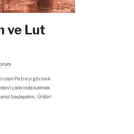
m ve Lut
Yorum
ri olan Petra’yı görmek
edevi çadırında kalmak
sanız başlayalım.. Ürdün’