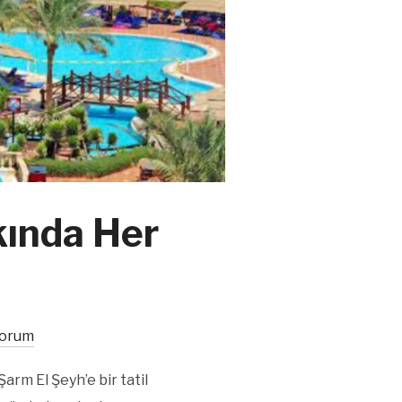
kında Her
Yorum
arm El Şeyh’e bir tatil