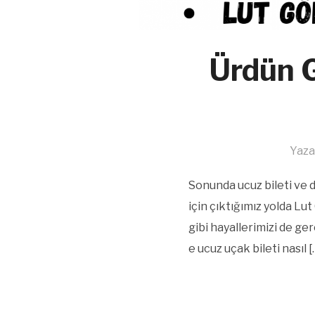
Ürdün G
Yaza
Sonunda ucuz bileti ve 
için çıktığımız yolda L
gibi hayallerimizi de ge
e ucuz uçak bileti nasıl [