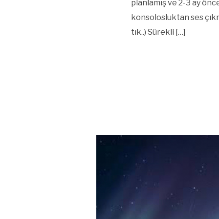
planlamış ve 2-3 ay ön
konsolosluktan ses çıkma
tık..) Sürekli […]