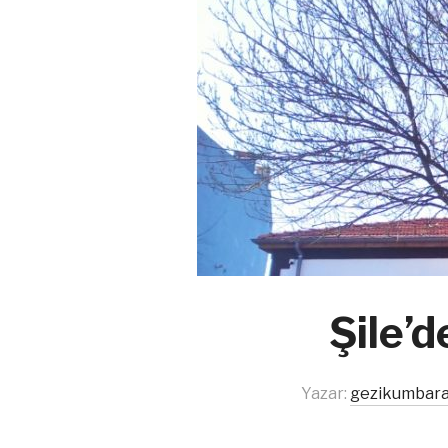
Şile’d
Yazar:
gezikumbara