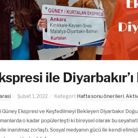
spresi ile Diyarbakır’ı
arasi
Şubat 1, 2022
Kategori:
Hafta sonu önerileri
,
Aktiv
 Güney Ekspresi ve Keşfedilmeyi Bekleyen Diyarbakır Doğu E
anlarda o kadar popülerleşti ki bireysel olarak bu seyahat
 bile inanılmaz zorlaştı. Sosyal medyanın gücü ile kendi elimizl