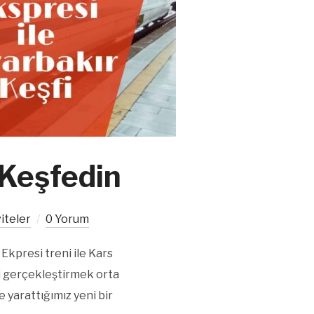
 Keşfedin
iteler
0 Yorum
kpresi treni ile Kars
i gerçekleştirmek orta
e yarattığımız yeni bir