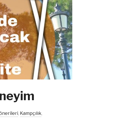
deneyim
önerileri
,
Kampçılık
,