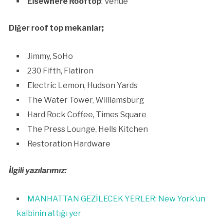
Elsewhere Rooftop
: Venue
Diğer roof top mekanlar;
Jimmy, SoHo
230 Fifth, Flatiron
Electric Lemon, Hudson Yards
The Water Tower, Williamsburg
Hard Rock Coffee, Times Square
The Press Lounge, Hells Kitchen
Restoration Hardware
İlgili yazılarımız:
MANHATTAN GEZİLECEK YERLER: New York’un
kalbinin attığı yer