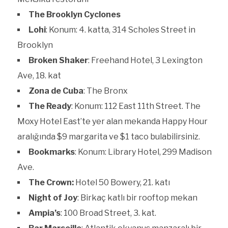
The Brooklyn Cyclones
Lohi
: Konum: 4. katta, 314 Scholes Street in
Brooklyn
Broken Shaker
: Freehand Hotel, 3 Lexington
Ave, 18. kat
Zona de Cuba
: The Bronx
The Ready
: Konum: 112 East 11th Street. The
Moxy Hotel East’te yer alan mekanda Happy Hour
aralığında $9 margarita ve $1 taco bulabilirsiniz.
Bookmarks
: Konum: Library Hotel, 299 Madison
Ave.
The Crown:
Hotel 50 Bowery, 21. katı
Night of Joy
: Birkaç katlı bir rooftop mekan
Ampia’s
: 100 Broad Street, 3. kat.