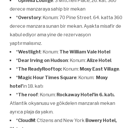
*
Ophelia Lounge
: 3 Mitchell Place, 26. kat. 360
derece manzaraya sahip bir mekan
*
Overstory
: Konum: 70 Pine Street. 64. katta 360
derece manzara sunan bir mekan. Ayakta misafir de
kabul ediyor ama yine de rezervasyon
yaptırmalısınız.
*
Westlight
: Konum:
The William Vale Hotel
*
Dear Irving on Hudson
: Konum:
Alize Hotel
.
*
The ReadyRooftop:
Konum:
Moxy East Village
.
*
Magic Hour Times Square
: Konum:
Moxy
hotel’
in 18. katı
*
The roof
: Konum:
Rockaway Hotel’in 6. katı.
Atlantik okyanusu ve gökdelen manzaralı mekan
ayrıca plaja da yakın.
*
CloudM
: Ctizens and New York
Bowery Hotel,