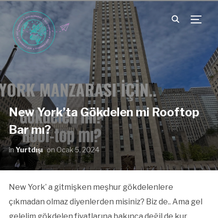
TOGG
New York’ta Gökdelen mi Rooftop
Bar mı?
in
Yurtdışı
on
Ocak 5, 2024
New York’ a gitmişken meşhur gökdelenlere
çıkmadan olmaz diyenlerden misiniz? Biz de.. Ama gel
gelelim gökdelen fiyatlarına bakınca değil de kur