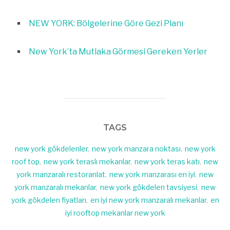
NEW YORK: Bölgelerine Göre Gezi Planı
New York’ta Mutlaka Görmesi Gereken Yerler
TAGS
new york gökdelenler
,
new york manzara noktası
,
new york
roof top
,
new york teraslı mekanlar
,
new york teras katı
,
new
york manzaralı restoranlat
,
new york manzarası en iyi
,
new
york manzaralı mekanlar
,
new york gökdelen tavsiyesi
,
new
york gökdelen fiyatları
,
en iyi new york manzaralı mekanlar
,
en
iyi rooftop mekanlar new york