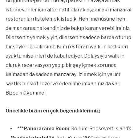
Bu gibi sebeplerden dolayı parasını havaya atmak
istemeyenler için alternatif olarak aşağıdaki manzaralı
restoranları listelemek istedik. Hem menüsüne hem
de manzarasına kendiniz de bakıp karar verebilirsiniz.
Dilerseniz yemek yiyin, dilerseniz sadece barda oturup
bir şeyler içebilirsiniz. Kimi restoran walk-in dedikleri
ayakta misafirleri de kabul ediyor. Dolaysıyla walk in
olarak rezervasyon yapıp bir şey içmek zorunda
kalmadan da sadece manzarayı izlemek için yarım
saatlik bir slot rezerve edebilme imkanınız da var.
Bizce mükemmel!
Öncelikle bizim en çok beğendiklerimiz;
***
Panorarama Room
: Konum: Roosevelt Island’s
Graduate hotel
18. katı. Burası 2021en iyi teras