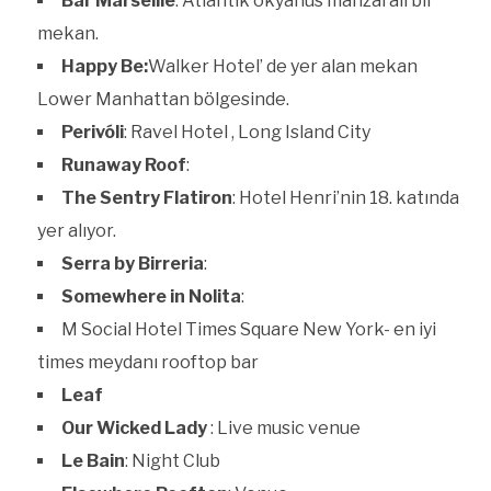
Bar Marseille
: Atlantik okyanus manzaralı bir
mekan.
Happy Be:
Walker Hotel’ de yer alan mekan
Lower Manhattan bölgesinde.
Perivóli
: Ravel Hotel , Long Island City
Runaway Roof
:
The Sentry Flatiron
: Hotel Henri’nin 18. katında
yer alıyor.
Serra by Birreria
:
Somewhere in Nolita
:
M Social Hotel Times Square New York- en iyi
times meydanı rooftop bar
Leaf
Our Wicked Lady
: Live music venue
Le Bain
: Night Club