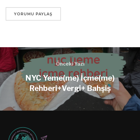
Önceki Yazı
NYC Yeme(me) İçme(me)
Rehberi+Vergi+ Bahşiş