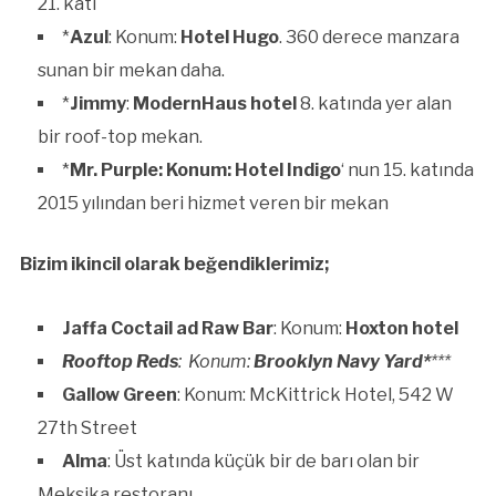
21. katı
*
Azul
: Konum:
Hotel Hugo
. 360 derece manzara
sunan bir mekan daha.
*
Jimmy
:
ModernHaus hotel
8. katında yer alan
bir roof-top mekan.
*
Mr. Purple: Konum: Hotel Indigo
‘ nun 15. katında
2015 yılından beri hizmet veren bir mekan
Bizim ikincil olarak beğendiklerimiz;
Jaffa Coctail ad Raw Bar
: Konum:
Hoxton hotel
Rooftop Reds
: Konum:
Brooklyn Navy Yard*
***
Gallow Green
: Konum: McKittrick Hotel, 542 W
27th Street
Alma
: Üst katında küçük bir de barı olan bir
Meksika restoranı