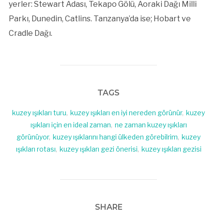
yerler: Stewart Adası, Tekapo Gölü, Aoraki Dağı Milli
Parkı, Dunedin, Catlins. Tanzanya’da ise; Hobart ve
Cradle Dağı.
TAGS
kuzey ışıkları turu
,
kuzey ışıkları en iyi nereden görünür
,
kuzey
ışıkları için en ideal zaman
,
ne zaman kuzey ışıkları
görünüyor
,
kuzey ışıklarını hangi ülkeden görebilrim
,
kuzey
ışıkları rotası
,
kuzey ışıkları gezi önerisi
,
kuzey ışıkları gezisi
SHARE