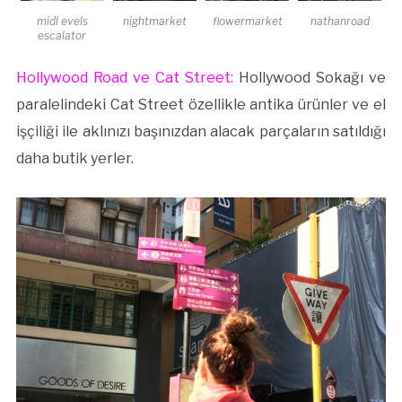
midl evels
nightmarket
flowermarket
nathanroad
escalator
Hollywood Road ve Cat Street:
Hollywood Sokağı ve
paralelindeki Cat Street özellikle antika ürünler ve el
işçiliği ile aklınızı başınızdan alacak parçaların satıldığı
daha butik yerler.