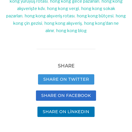
kong yürüyüş rotası
,
hong kong gece pazarları
,
hong kong
alışverişte kdv
,
hong kong vergi
,
hong kong sokak
pazarları
,
hong kong alışveriş rotası
,
hong kong bütçesi
,
hong
kong çin gezisi
,
hong kong alışveriş
,
hong kong'dan ne
alınır
,
hong kong blog
SHARE
SHARE ON TWITTER
SHARE ON FACEBOOK
SHARE ON LINKEDIN