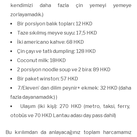
kendimizi daha fazla çin yemeyi yemeye
zorlayamadık.)
Bir porsiyon balık topları: 12 HKD
Taze sıkılmış meyve suyu: 17,5 HKD
İki americano kahve: 68 HKD
Çin çayı ve tatlı dumpling: 128 HKD
Coconut milk: 18HKD
2 porsiyon noodle soup ve 2 bira: 89 HKD
Bir paket winston: 57 HKD
7/Eleven’ dan dilim peynir+ ekmek: 32 HKD (daha
fazla dayanamadık:) )
Ulaşım (iki kişi): 270 HKD (metro, taksi, ferry,
otobüs ve 70 HKD Lantau adası day pass dahil)
Bu kırılımdan da anlayacağınız toplam harcamamız