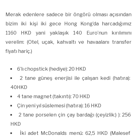
Merak edenlere sadece bir öngörü olması açısından
bizim iki kişi iki gece Hong Kong’da harcadığımız
1160 HKD yani yaklaşık 140 Euro’nun kırılımını
verelim: (Otel, uçak, kahvaltı ve havaalanı transfer
fiyatı hariç.)
6’lı chopstick (hediye): 20 HKD
2 tane güneş enerjisi ile çalışan kedi (hatıra):
40HKD
4 tane magnet (takıntı): 70 HKD
Çin yeni yıl süslemesi (hatıra): 16 HKD
2 tane porselen çin çay bardağı (çeyizlik:) ): 256
HKD
İki adet McDonalds menü: 62,5 HKD (Malesef