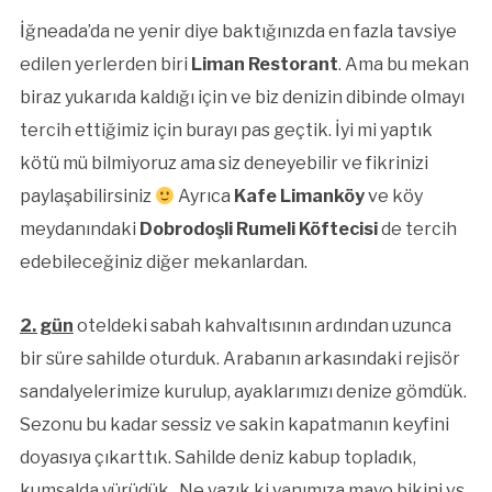
İğneada’da ne yenir diye baktığınızda en fazla tavsiye
edilen yerlerden biri
Liman Restorant
. Ama bu mekan
biraz yukarıda kaldığı için ve biz denizin dibinde olmayı
tercih ettiğimiz için burayı pas geçtik. İyi mi yaptık
kötü mü bilmiyoruz ama siz deneyebilir ve fikrinizi
paylaşabilirsiniz
Ayrıca
Kafe Limanköy
ve köy
meydanındaki
Dobrodoşli Rumeli Köftecisi
de tercih
edebileceğiniz diğer mekanlardan.
2. gün
oteldeki sabah kahvaltısının ardından uzunca
bir süre sahilde oturduk. Arabanın arkasındaki rejisör
sandalyelerimize kurulup, ayaklarımızı denize gömdük.
Sezonu bu kadar sessiz ve sakin kapatmanın keyfini
doyasıya çıkarttık. Sahilde deniz kabup topladık,
kumsalda yürüdük.. Ne yazık ki yanımıza mayo bikini vs