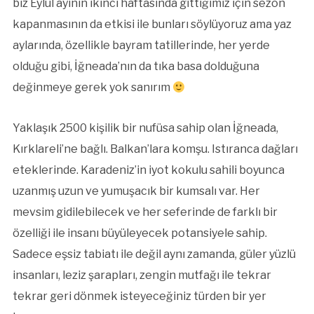
biz Eylül ayının ikinci haftasında gittiğimiz için sezon
kapanmasının da etkisi ile bunları söylüyoruz ama yaz
aylarında, özellikle bayram tatillerinde, her yerde
olduğu gibi, İğneada’nın da tıka basa dolduğuna
değinmeye gerek yok sanırım
Yaklaşık 2500 kişilik bir nufüsa sahip olan İğneada,
Kırklareli’ne bağlı. Balkan’lara komşu. Istıranca dağları
eteklerinde. Karadeniz’in iyot kokulu sahili boyunca
uzanmış uzun ve yumuşacık bir kumsalı var. Her
mevsim gidilebilecek ve her seferinde de farklı bir
özelliği ile insanı büyüleyecek potansiyele sahip.
Sadece eşsiz tabiatı ile değil aynı zamanda, güler yüzlü
insanları, leziz şarapları, zengin mutfağı ile tekrar
tekrar geri dönmek isteyeceğiniz türden bir yer