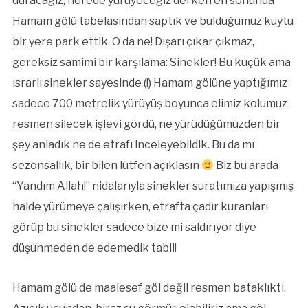
duracağız, nerede yürüyeceğiz derken en sonunda
Hamam gölü tabelasından saptık ve bulduğumuz kuytu
bir yere park ettik. O da ne! Dışarı çıkar çıkmaz,
gereksiz samimi bir karşılama: Sinekler! Bu küçük ama
ısrarlı sinekler sayesinde (!) Hamam gölüne yaptığımız
sadece 700 metrelik yürüyüş boyunca elimiz kolumuz
resmen silecek işlevi gördü, ne yürüdüğümüzden bir
şey anladık ne de etrafı inceleyebildik. Bu da mı
sezonsallık, bir bilen lütfen açıklasın
Biz bu arada
“Yandım Allah!” nidalarıyla sinekler suratımıza yapışmış
halde yürümeye çalışırken, etrafta çadır kuranları
görüp bu sinekler sadece bize mi saldırıyor diye
düşünmeden de edemedik tabii!
Hamam gölü de maalesef göl değil resmen bataklıktı.