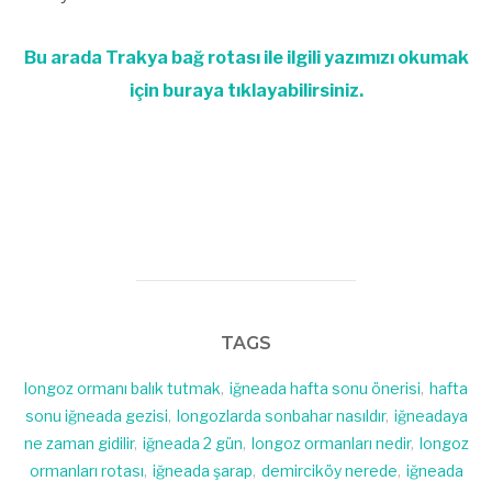
Bu arada Trakya bağ rotası ile ilgili yazımızı okumak
için buraya tıklayabilirsiniz.
TAGS
longoz ormanı balık tutmak
,
iğneada hafta sonu önerisi
,
hafta
sonu iğneada gezisi
,
longozlarda sonbahar nasıldır
,
iğneadaya
ne zaman gidilir
,
iğneada 2 gün
,
longoz ormanları nedir
,
longoz
ormanları rotası
,
iğneada şarap
,
demirciköy nerede
,
iğneada