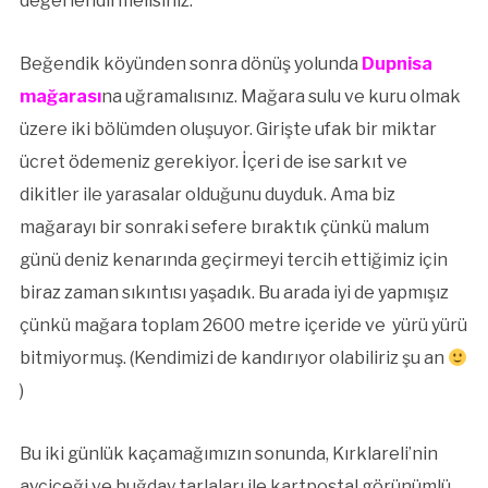
değerlendirmelisiniz.
Beğendik köyünden sonra dönüş yolunda
Dupnisa
mağarası
na uğramalısınız. Mağara sulu ve kuru olmak
üzere iki bölümden oluşuyor. Girişte ufak bir miktar
ücret ödemeniz gerekiyor. İçeri de ise sarkıt ve
dikitler ile yarasalar olduğunu duyduk. Ama biz
mağarayı bir sonraki sefere bıraktık çünkü malum
günü deniz kenarında geçirmeyi tercih ettiğimiz için
biraz zaman sıkıntısı yaşadık. Bu arada iyi de yapmışız
çünkü mağara toplam 2600 metre içeride ve yürü yürü
bitmiyormuş. (Kendimizi de kandırıyor olabiliriz şu an
)
Bu iki günlük kaçamağımızın sonunda, Kırklareli’nin
ayçiçeği ve buğday tarlaları ile kartpostal görünümlü