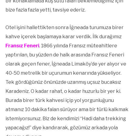
bir konaklamada kuş sütü falan beklemediğimiz için
bize fazla fazla yetti, tavsiye ederiz.
Otel işini hallettikten sonra İğneada turumuza birer
kahve içerek başlamaya karar verdik. İlk durağımız
Fransız Feneri
. 1866 yılında Fransız müteahitlere
yaptırılan, bu yüzden de halk arasında Fransız Feneri
olarak geçen fener, İğneada Limaköy’de yer alıyor ve
40-50 metrelik bir uçurumun kenarında yükseliyor.
Tek gördüğünüz önünüzde uzanmış uçsuz bucaksız
Karadeniz. O kadar rahat, o kadar huzurlu bir yer ki.
Burada birer türk kahvesi içip yol yorgunluğunu
atmanız 10 dakika falan sürüyor ama bir türlü kalkmak
istemiyorsunuz. Biz de kendimizi “Hadi daha trekking
yapacağız!” diye kandırarak, gözümüz arkada yola