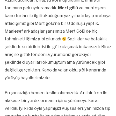
Azıcık ucundan, biraz su görmüş olabiliriz ama göl
tanımına pek uyduramadık.
Mert gölü
ve muhteşem
kano turları ile ilgili okuduğum yazıyı hatırlayıp arabaya
atladığımız gibi Mert gölü’ne bir U dönüşü yaptık.
Maalesef arkadaşlar şansımıza Mert Gölü de hiç
tahmin ettiğimiz gibi çıkmadı
Sazlıklar ve bataklık
şeklinde su birikintisi ile göle ulaşmak imkansızdı. Biraz
araç ile gittikten sonra yürümeniz gerekiyor
şeklindeki uyarıları okumuştum ama yürünecek gibi
değildi gerçekten. Kano da yalan oldu, göl kenarında
yürüyüş hayallerimiz de.
Bu şansızlığa hemen teslim olamazdık. Ani bir fren ile
alakasız bir yerde, ormanın içine yürümeye karar
verdik. İyi ki de öyle yapmışız! Kuş sesleri, yanımızda zıp