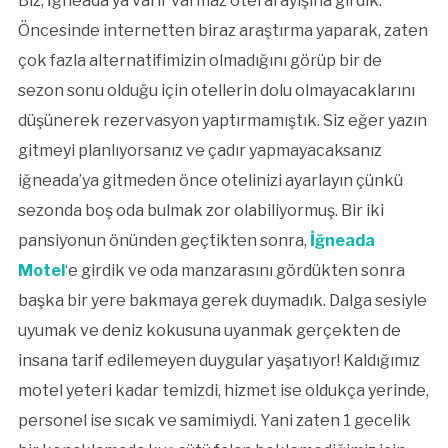
Biz, İğneada’ya varır varmaz otel arayışına girdik.
Öncesinde internetten biraz araştırma yaparak, zaten
çok fazla alternatifimizin olmadığını görüp bir de
sezon sonu olduğu için otellerin dolu olmayacaklarını
düşünerek rezervasyon yaptırmamıştık. Siz eğer yazın
gitmeyi planlıyorsanız ve çadır yapmayacaksanız
iğneada’ya gitmeden önce otelinizi ayarlayın çünkü
sezonda boş oda bulmak zor olabiliyormuş. Bir iki
pansiyonun önünden geçtikten sonra,
İğneada
Motel
‘e girdik ve oda manzarasını gördükten sonra
başka bir yere bakmaya gerek duymadık. Dalga sesiyle
uyumak ve deniz kokusuna uyanmak gerçekten de
insana tarif edilemeyen duygular yaşatıyor! Kaldığımız
motel yeteri kadar temizdi, hizmet ise oldukça yerinde,
personel ise sıcak ve samimiydi. Yani zaten 1 gecelik