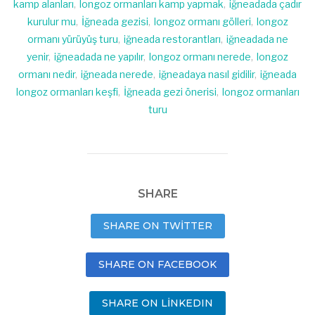
kamp alanları
,
longoz ormanları kamp yapmak
,
iğneadada çadır
kurulur mu
,
İğneada gezisi
,
longoz ormanı gölleri
,
longoz
ormanı yürüyüş turu
,
iğneada restorantları
,
iğneadada ne
yenir
,
iğneadada ne yapılır
,
longoz ormanı nerede
,
longoz
ormanı nedir
,
iğneada nerede
,
iğneadaya nasıl gidilir
,
iğneada
longoz ormanları keşfi
,
İğneada gezi önerisi
,
longoz ormanları
turu
SHARE
SHARE ON TWITTER
SHARE ON FACEBOOK
SHARE ON LINKEDIN