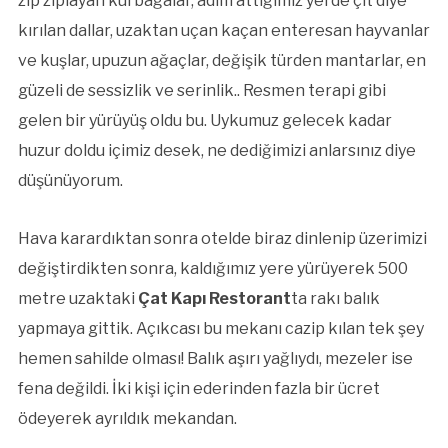
zıp zıplayan kurbağalar, adım attığımız yerde çıt diye
kırılan dallar, uzaktan uçan kaçan enteresan hayvanlar
ve kuşlar, upuzun ağaçlar, değişik türden mantarlar, en
güzeli de sessizlik ve serinlik.. Resmen terapi gibi
gelen bir yürüyüş oldu bu. Uykumuz gelecek kadar
huzur doldu içimiz desek, ne dediğimizi anlarsınız diye
düşünüyorum.
Hava karardıktan sonra otelde biraz dinlenip üzerimizi
değiştirdikten sonra, kaldığımız yere yürüyerek 500
metre uzaktaki
Çat Kapı Restorant
ta rakı balık
yapmaya gittik. Açıkcası bu mekanı cazip kılan tek şey
hemen sahilde olması! Balık aşırı yağlıydı, mezeler ise
fena değildi. İki kişi için ederinden fazla bir ücret
ödeyerek ayrıldık mekandan.