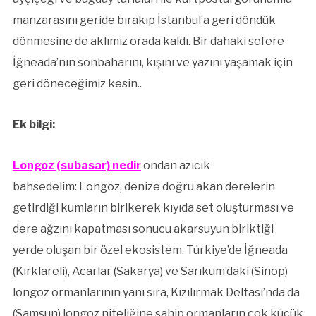
manzarasını geride bırakıp İstanbul’a geri döndük
dönmesine de aklımız orada kaldı. Bir dahaki sefere
İğneada’nın sonbaharını, kışını ve yazını yaşamak için
geri döneceğimiz kesin..
Ek bilgi:
Longoz (subasar) nedir
ondan azıcık
bahsedelim: Longoz, denize doğru akan derelerin
getirdiği kumların birikerek kıyıda set oluşturması ve
dere ağzını kapatması sonucu akarsuyun biriktiği
yerde oluşan bir özel ekosistem. Türkiye’de İğneada
(Kırklareli), Acarlar (Sakarya) ve Sarıkum’daki (Sinop)
longoz ormanlarının yanı sıra, Kızılırmak Deltası’nda da
(Samsun) longoz niteliğine sahip ormanların çok küçük