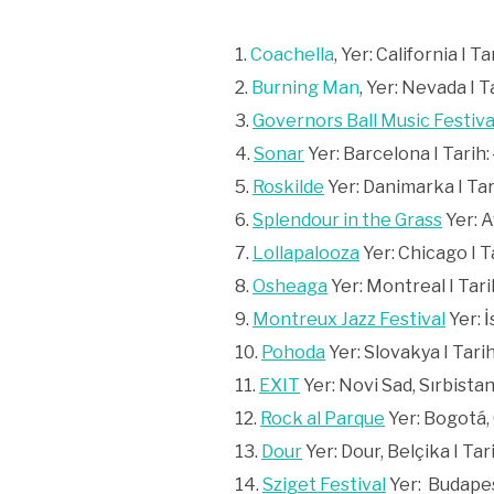
Coachella
, Yer: California I T
Burning Man
, Yer: Nevada I 
Governors Ball Music Festiva
Sonar
Yer: Barcelona I Tarih:
Roskilde
Yer: Danimarka I Tar
Splendour in the Grass
Yer: A
Lollapalooza
Yer: Chicago I T
Osheaga
Yer: Montreal I Tari
Montreux Jazz Festival
Yer: İ
Pohoda
Yer: Slovakya I Tari
EXIT
Yer: Novi Sad, Sırbistan
Rock al Parque
Yer: Bogotá, 
Dour
Yer: Dour, Belçika I Tar
Sziget Festival
Yer:
Budapes