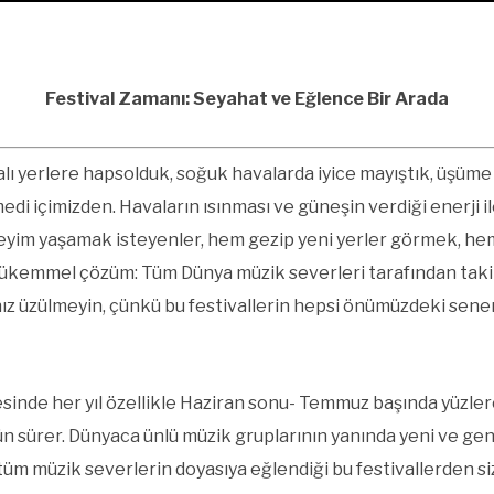
Festival Zamanı: Seyahat ve Eğlence Bir Arada
alı yerlere hapsolduk, soğuk havalarda iyice mayıştık, üşüme
 içimizden. Havaların ısınması ve güneşin verdiği enerji ile 
eneyim yaşamak isteyenler, hem gezip yeni yerler görmek, h
kemmel çözüm: Tüm Dünya müzik severleri tarafından takip 
sanız üzülmeyin, çünkü bu festivallerin hepsi önümüzdeki sene
nde her yıl özellikle Haziran sonu- Temmuz başında yüzlerce
gün sürer. Dünyaca ünlü müzik gruplarının yanında yeni ve gen
 tüm müzik severlerin doyasıya eğlendiği bu festivallerden siz