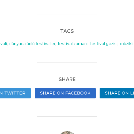
TAGS
vali
,
dünyaca ünlü festivaller
,
festival zamanı
,
festival gezisi
,
müzikli
SHARE
N TWITTER
SHARE ON FACEBOOK
SHARE ON L