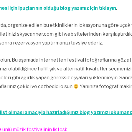
i için ipuçlarının olduğu blog yazımız için tıklayın
.
a, organize edilen bu etkinliklerin lokasyonuna göre uçak fi
biletinizi skyscanner.com gibi web sitelerinden karşılaştırdık
sonra rezervasyon yaptırmanızı tavsiye ederiz.
” olun. Bu aşamada internetten festival fotoğraflarına göz at
 olabildiğince hafif, şık ve alternatif kıyafetler seçmenizi 
ri gibi ağırlık yapan gereksiz eşyaları yüklenmeyin. Sandalet
aflarınız çekici ve cezbedici olsun
Yanınıza fotoğraf makin
 list olması amacıyla hazırladığımız blog yazımızı okumanız
ünlü müzik festivalinin listesi: