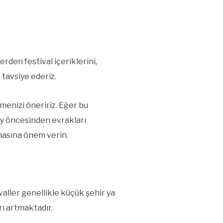
rden festival içeriklerini,
 tavsiye ederiz.
tmenizi öneririz. Eğer bu
 ay öncesinden evrakları
lmasına önem verin.
aller genellikle küçük şehir ya
rı artmaktadır.