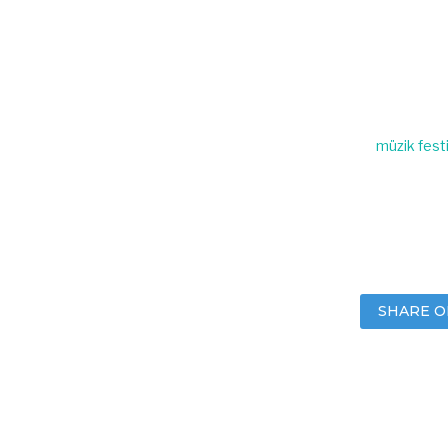
müzik festi
SHARE O