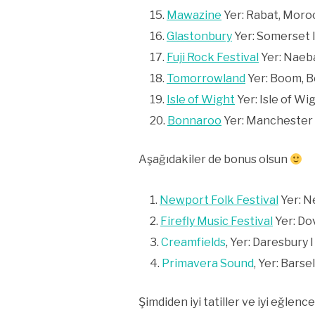
Mawazine
Yer: Rabat, Moroc
Glastonbury
Yer: Somerset I
Fuji Rock Festival
Yer: Naeba
Tomorrowland
Yer: Boom, Be
Isle of Wight
Yer: Isle of Wig
Bonnaroo
Yer: Manchester I
Aşağıdakiler de bonus olsun
Newport Folk Festival
Yer: N
Firefly Music Festival
Yer: Dov
Creamfields
, Yer: Daresbury 
Primavera Sound
, Yer: Bars
Şimdiden iyi tatiller ve iyi eğlenc