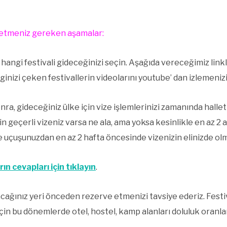
p etmeniz gereken aşamalar:
angi festivali gideceğinizi seçin. Aşağıda vereceğimiz linkle
lginizi çeken festivallerin videolarını youtube’ dan izlemenizi
nra, gideceğiniz ülke için vize işlemlerinizi zamanında halle
çin geçerli vizeniz varsa ne ala, ama yoksa kesinlikle en az 2
e uçuşunuzdan en az 2 hafta öncesinde vizenizin elinizde o
ın cevapları için tıklayın
.
cağınız yeri önceden rezerve etmenizi tavsiye ederiz. Festiv
için bu dönemlerde otel, hostel, kamp alanları doluluk oranla