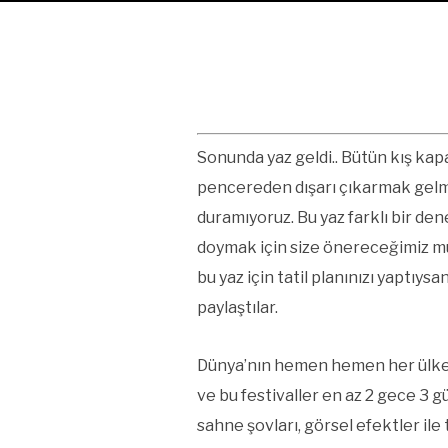
Sonunda yaz geldi.. Bütün kış kap
pencereden dışarı çıkarmak gelmedi
duramıyoruz. Bu yaz farklı bir d
doymak için size önereceğimiz mü
bu yaz için tatil planınızı yaptıy
paylaştılar.
Dünya’nın hemen hemen her ülkesi
ve bu festivaller en az 2 gece 3 
sahne şovları, görsel efektler ile