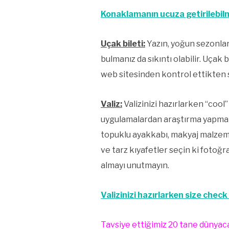
Konaklamanın ucuza getirilebilmes
Uçak bileti:
Yazın, yoğun sezonlard
bulmanız da sıkıntı olabilir. Uçak 
web sitesinden kontrol ettikten 
Valiz:
Valizinizi hazırlarken “cool
uygulamalardan araştırma yapmanızı
topuklu ayakkabı, makyaj malzemele
ve tarz kıyafetler seçin ki fotoğr
almayı unutmayın.
Valizinizi hazırlarken size check
Tavsiye ettiğimiz 20 tane dünyaca 