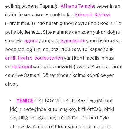
edilmiş, Athena Tapınağı (
Athena Temple
) tepenin en
üstünde yer alıyor. Bu noktadan,
Edremit Körfezi
(Edremit Gulf)’ nde batan güneşi seyretmek kesinlikle
paha biçilemez…. Site alanında denizden yukarı doğru
sırasıyla;
agora
yani çarşı,
gymnasium
yani düşünsel ve
bedensel eğitim merkezi, 4000 seyirci kapasitelik
antik tiyatro
,
bouleuterion
yani kent meclisi binası
ve
nekropol
yani antik mezarlık). Ayrıca Asos’ ta, tarihi
camii ve Osmanlı Dönemi’nden kalma köprü de yer
alıyor..
YENİCE
(ÇALKÖY VILLAGE): Kaz Dağı (Mount
Ida)’nın eteğinde kurulmuş köy, bitli örtüsü , bitki
çeşitliliği ve ağaçlarıyla ünlüdür… Durum böyle
olunca da, Yenice, outdoor spor için bir cennet.