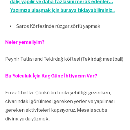
dalış yapılır ve daha fazlasını merak edenler…
Yazımıza ulaşmak için buraya tıklayabilirsiniz..
Saros Körfezinde rüzgar sörfü yapmak
Neler yemeliyim?
Peynir Tatlısı and Tekirdağ köftesi (Tekirdağ meatball)
Bu Yolculuk İçin Kaç Güne İhtiyacım Var?
En az 1 hafta.. Çünkü bu turda şehitliği gezerken,
civarındaki görülmesi gereken yerler ve yapılması
gereken aktiviteleri kapsıyoruz. Mesela scuba
diving ya da yüzmek..