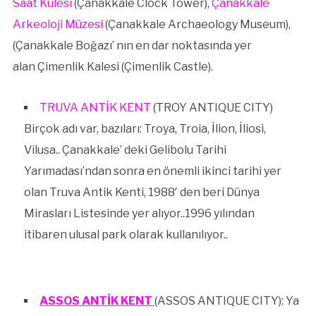
Saat Kulesi
(Çanakkale Clock Tower),
Çanakkale
Arkeoloji Müzesi
(Çanakkale Archaeology Museum),
(Çanakkale Boğazı’ nın en dar noktasında yer
alan Çimenlik Kalesi (Çimenlik Castle).
TRUVA ANTİK KENT
(TROY ANTIQUE CITY)
Birçok adı var, bazıları: Troya, Troia, İlion, İliosi,
Vilusa.. Çanakkale’ deki Gelibolu Tarihi
Yarımadası’ndan sonra en önemli ikinci tarihi yer
olan Truva Antik Kenti, 1988′ den beri Dünya
Mirasları Listesinde yer alıyor..1996 yılından
itibaren ulusal park olarak kullanılıyor..
ASSOS ANTİK KENT
(ASSOS ANTIQUE CITY): Ya