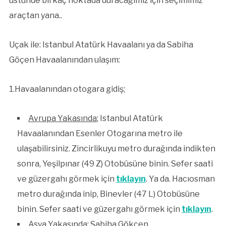
üstünde birkaç noktada duracağımız için seçimimiz
araçtan yana..
Uçak ile: Istanbul Atatürk Havaalanı ya da Sabiha
Göçen Havaalanından ulaşım:
1.Havaalanından otogara gidiş;
Avrupa Yakasında
; Istanbul Atatürk
Havaalanından Esenler Otogarına metro ile
ulaşabilirsiniz. Zincirlikuyu metro durağında indikten
sonra, Yeşilpınar (49 Z) Otobüsüne binin. Sefer saati
ve güzergahı görmek için
tıklayın
. Ya da. Hacıosman
metro durağında inip, Binevler (47 L) Otobüsüne
binin. Sefer saati ve güzergahı görmek için
tıklayın
.
Asya Yakasında
: Sabiha Gökçen