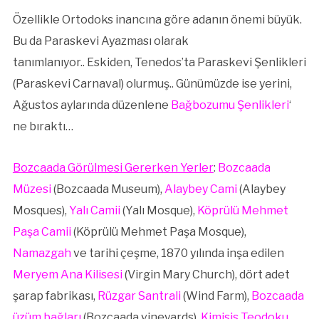
Özellikle Ortodoks inancına göre adanın önemi büyük.
Bu da Paraskevi Ayazması olarak
tanımlanıyor.. Eskiden, Tenedos’ta Paraskevi Şenlikleri
(Paraskevi Carnaval) olurmuş.. Günümüzde ise yerini,
Ağustos aylarında düzenlene
Bağbozumu Şenlikleri
‘
ne bıraktı…
Bozcaada Görülmesi Gererken Yerler
:
Bozcaada
Müzesi
(Bozcaada Museum),
Alaybey Cami
(Alaybey
Mosques),
Yalı Camii
(Yalı Mosque),
Köprülü Mehmet
Paşa Camii
(Köprülü Mehmet Paşa Mosque),
Namazgah
ve tarihi çeşme, 1870 yılında inşa edilen
Meryem Ana Kilisesi
(Virgin Mary Church), dört adet
şarap fabrikası,
Rüzgar Santrali
(Wind Farm),
Bozcaada
üzüm bağları
(Bozcaada vineyards),
Kimisis Teodoku