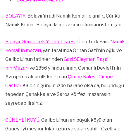
BOLAYIR
: Bolayır’ın adı Namık Kemal ile anılır.. Çünkü
Namık Kemal, Bolayır’da mezarının olmasını istemiştir..
Bolayır Görülecek Yerler Listesi
: Ünlü Türk Şairi
Namık
Kemal’ in mezarı
, yan tarafında Orhan Gazi’nin oğlu ve
Gelibolu’nun fatihlerinden
Gazi Süleyman Paşa’
nın Mezarı
ve 1356 yılında alınan, Osmanlı Devleti’nin
Avrupa’da aldığı ilk kale olan
Çimpe Kalesi (Çimpe
Castle).
Kalenin günümüzde harabe olsa da, bulunduğu
tepeden Çanakkale ve Saros Körfezi mazarasını
seyredebilirsiniz..
GÜNEYLİ KÖYÜ:
Gelibolu’nun en büyük köyü olan
Güneyli’yi meşhur kılan uzun ve sakin sahili.. Özellikle