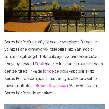
Saros Körfezi’nde küçük adalar yer alıyor. Bu adalara
yalnız tekne kiralayarak gidebilirsiniz. Yani adalar
turizme açık değil.. Tekne ile aynı zamanda Saros’un
karşı kıyısındaki
Erikli
plajının ince kumlu kumsalından
denize girebilir ya da
İbrice
‘de dalış yapabilirisiniz.
.
Saros Körfezi dalış için muazzam güzelliklere sahip
mesela mitolojik
Bebek Kayalıkları
(Baby Rocks) da
Saros Körfezinde yer alıyor..