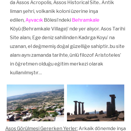
da Assos Acropolis, Assos Historical Site.. Antik
liman şehri, volkanik koloni üzerine inşa
edilen,
Ayvacık
Bölesi’ndeki
Behramkale
Köyü (Behramkale Village)’ nde yer alıyor. Asos Tarihi
Site alanı, Ege deniz sahilinden Kadırga Koyu’ na
uzanan, el değmemiş doğal güzelliğe sahiptir..bu site
alanı aynı zamanda tarihte, ünlü filozof Aristoteles’
in öğretmen olduğu eğitim merkezi olarak
kullanılmıştır…
Asos Görülmesi Gererken Yerler
; Arkaik dönemde inşa