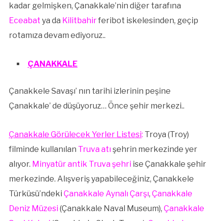
kadar gelmişken, Çanakkale’nin diğer tarafına
Eceabat
ya da
Kilitbahir
feribot iskelesinden, geçip
rotamıza devam ediyoruz..
ÇANAKKALE
Çanakkele Savaşı’ nın tarihi izlerinin peşine
Çanakkale’ de düşüyoruz… Önce şehir merkezi..
Çanakkale Görülecek Yerler Listesi
:
Troya (Troy)
filminde kullanılan
Truva atı
şehrin merkezinde yer
alıyor.
Minyatür antik Truva şehri
ise Çanakkale şehir
merkezinde. Alışveriş yapabileceğiniz, Çanakkele
Türküsü’ndeki
Çanakkale Aynalı Çarşı
,
Çanakkale
Deniz Müzesi
(Çanakkale Naval Museum),
Çanakkale