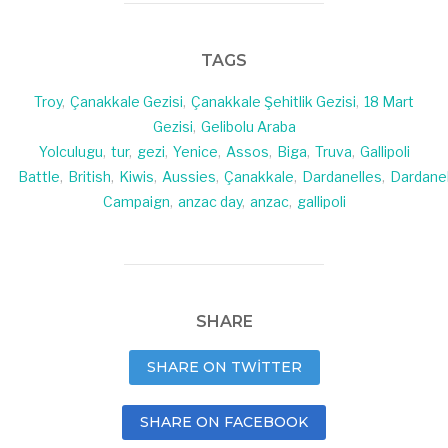
TAGS
Troy
,
Çanakkale Gezisi
,
Çanakkale Şehitlik Gezisi
,
18 Mart
Gezisi
,
Gelibolu Araba
Yolculugu
,
tur
,
gezi
,
Yenice
,
Assos
,
Biga
,
Truva
,
Gallipoli
Battle
,
British
,
Kiwis
,
Aussies
,
Çanakkale
,
Dardanelles
,
Dardane
Campaign
,
anzac day
,
anzac
,
gallipoli
SHARE
SHARE ON TWITTER
SHARE ON FACEBOOK