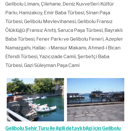
Gelibolu Limanı, Çilehane, Deniz Kuvvetleri Kültür
Parkı, Hamzakoy, Emir Baba Türbesi, Sinan Paşa
Türbesi, Gelibolu Mevlevihanesi, Gelibolu Fransız
Ölüklüğü (Fransız Anıtı), Saruca Paşa Türbesi, Bayraklı
Baba Türbesi, Fener Parkı ve Gelibolu Feneri, Azepler
Namazgahı, Hallac- ı Mansur Makamı, Ahmed-i Bican
Efendi Türbesi, Yazıcızade Camii, Şerbetçi Baba
Türbesi, Gazi Süleyman Paşa Cami
Gelibolu Şehir Turu ile ilgili detaylı bilgi için Gelibolu