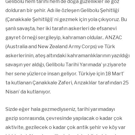
Gelibolu hem tarihi hem de doğa güzellikler ile göz
dolduran bir şehir. Adı ile özleşen Gelibolu Şehitliği
(Çanakkale Şehitliği)’ ni gezmek için yola çıkıyoruz. Bu
şanlı savaşta, her iki tarafın askerleri de efsanevi
gayret örneği sergileyip, kahraman oldular.. ANZAC
(Australia and New Zealand Army Corps) ve Türk
askerlerinin, ateş altındaki kahramanlıklarının yazıldığı
savaşın yer aldığı, Gelibolu Tarihi Yarımada’ yı ziyarete
her sene yüzlerce insan geliyor. Türkiye için 18 Mart’
ta kutlanan Çanakkale Zaferi, Anzaklılar tarafından 25
Nisan’ da kutlanıyor.
Sizde eğer hala gezmediyseniz, tarihi yarımadayı
gezip sonrasında,
çevresinde yapılacak o kadar çok
aktivite, gezilecek o kadar çok antik şehir ve köy var