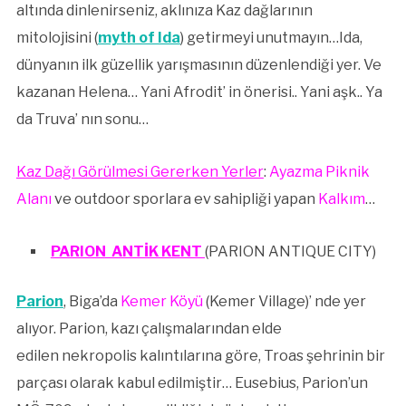
altında dinlenirseniz, aklınıza Kaz dağlarının
mitolojisini (
myth of Ida
) getirmeyi unutmayın…Ida,
dünyanın ilk güzellik yarışmasının düzenlendiği yer. Ve
kazanan Helena… Yani Afrodit’ in önerisi.. Yani aşk.. Ya
da Truva’ nın sonu…
Kaz Dağı Görülmesi Gererken Yerler
:
Ayazma Piknik
Alanı
ve outdoor sporlara ev sahipliği yapan
Kalkım
…
PARION ANTİK KENT
(PARION ANTIQUE CITY)
Parion
, Biga’da
Kemer Köyü
(Kemer Village)’ nde yer
alıyor. Parion, kazı çalışmalarından elde
edilen nekropolis kalıntılarına göre, Troas şehrinin bir
parçası olarak kabul edilmiştir… Eusebius, Parion’un