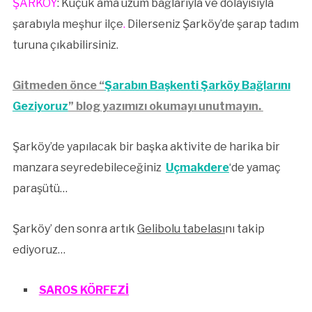
ŞARKÖY
: Küçük ama üzüm bağlarıyla ve dolayısıyla
şarabıyla meşhur ilçe
.
Dilerseniz Şarköy’de şarap tadım
turuna çıkabilirsiniz.
Gitmeden önce “
Şarabın Başkenti Şarköy Bağlarını
Geziyoruz
” blog yazımızı okumayı unutmayın.
Şarköy’de yapılacak bir başka aktivite de harika bir
manzara seyredebileceğiniz
Uçmakdere
‘de yamaç
paraşütü…
Şarköy’ den sonra artık
Gelibolu tabelası
nı takip
ediyoruz…
SAROS KÖRFEZİ