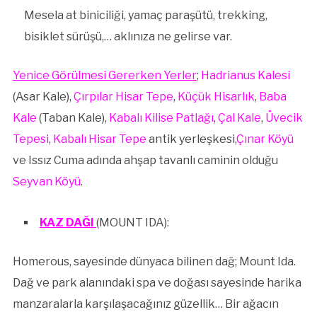
Mesela at biniciliği, yamaç paraşütü, trekking,
bisiklet sürüşü,… aklınıza ne gelirse var.
Yenice Görülmesi Gererken Yerler
;
Hadrianus Kalesi
(Asar Kale),
Çırpılar Hisar Tepe
,
Küçük Hisarlık
,
Baba
Kale
(Taban Kale),
Kabalı Kilise Patlağı
,
Çal Kale
,
Üvecik
Tepesi
,
Kabalı Hisar Tepe
antik yerleşkesi,
Çınar
Köyü
ve Issız Cuma adında ahşap tavanlı caminin olduğu
Seyvan Köyü
.
KAZ DAĞI
(MOUNT IDA):
Homerous, sayesinde dünyaca bilinen dağ; Mount Ida.
Dağ ve park alanındaki spa ve doğası sayesinde harika
manzaralarla karşılaşacağınız güzellik… Bir ağacın