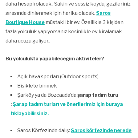
daha hesaplı olacak.. Sakin ve sessiz koyda, gezileriniz
sırasında dinlenmek için harika olacak.
Saros
Boutique House
müstakil bir ev. Özellikle 3 kişiden
fazla yolculuk yapıyorsanız kesinlikle ev kiralamak
daha ucuza geliyor..
Bu yolculukta yapabileceğim aktiviteler?
Açık hava sporları (Outdoor sports)
Bisiklete binmek
Şarköy ya da Bozcaada’da
şarap tadım turu
:
Şarap tadım turları ve önerilerimiz için buraya
tıklayabilirsiniz.
Saros Körfezinde dalış:
Saros körfezinde nerede