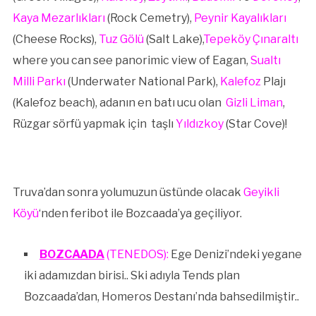
Kaya Mezarlıkları
(Rock Cemetry),
Peynir Kayalıkları
(Cheese Rocks),
Tuz Gölü
(Salt Lake),
Tepeköy
Çınaraltı
where you can see panorimic view of Eagan,
Sualtı
Milli Parkı
(Underwater National Park),
Kalefoz
Plajı
(Kalefoz beach), adanın en batı ucu olan
Gizli Liman
,
Rüzgar sörfü yapmak için taşlı
Yıldızkoy
(Star Cove)!
Truva’dan sonra yolumuzun üstünde olacak
Geyikli
Köyü
‘nden feribot ile Bozcaada’ya geçiliyor.
BOZCAADA
(TENEDOS):
Ege Denizi’ndeki yegane
iki adamızdan birisi.. Ski adıyla Tends plan
Bozcaada’dan, Homeros Destanı’nda bahsedilmiştir..