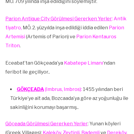
MÖ. 709 yılında inşa edildiğini söylemiştir.
Parion Antique City Görülmesi Gererken Yerler
: Antik
tiyatro,
MÖ. 2. yüzyılda inşa edildiği iddia edilen
Parion
Artemisi
(Artemis of Parion) ve
Parion Kentauros
Triton
.
Eceabat’tan Gökçeada’ya
Kabatepe Limanı
‘ndan
feribot ile geçiliyor..
GÖKÇEADA
(Imbrus, Imbros):
1455 yılından beri
Türkiye’ye ait ada, Bozcaada’ya göre az yoğunluğu ile
sakinliğini korumayı başarmış..
Göçeada Görülmesi Gererken Yerler
: Yunan köyleri
(Greek Villages);
Kaleköy
,
Zeytinli
,
Bademli
ve
Dereköy
,