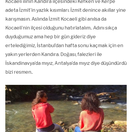
Kocaeli ilinin Kandıra ilçesindeki Kefken ve Kerpe
adeta İzmit’in yazlık kısımları. İzmit denince akıllar yine
karışmasın. Aslında İzmit Kocaeli gibi anılsa da
Kocaeli’nin ilçesi olduğunu hatırlatalım.. Adını sıkça
duyduğumuz ama hep bir gün gideriz diye
ertelediğimiz, İstanbul’dan hafta sonu kaçmak için en
yakın yerlerden Kandıra. Doğası, falezleri ile
İskandinavya’da mıyız, Antalya’da mıyız diye düşündürdü
bizi resmen..