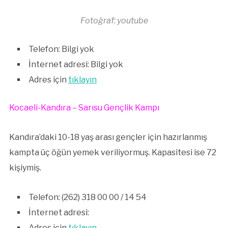
Fotoğraf: youtube
Telefon: Bilgi yok
İnternet adresi: Bilgi yok
Adres için
tıklayın
Kocaeli-Kandıra – Sarısu Gençlik Kampı
Kandıra’daki 10-18 yaş arası gençler için hazırlanmış
kampta üç öğün yemek veriliyormuş. Kapasitesi ise 72
kişiymiş.
Telefon: (262) 318 00 00 / 14 54
İnternet adresi:
Adres için
tıklayın