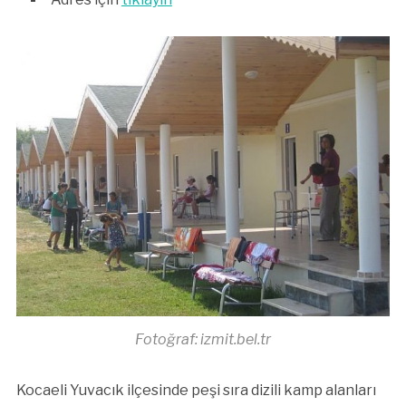
Fotoğraf: izmit.bel.tr
Kocaeli Yuvacık ilçesinde peşi sıra dizili kamp alanları