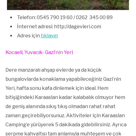
Telefon: 0545 790 19 60 / 0262 345 00 89
İnternet adresi: http://dagevleri.com
Adres için
tıklayın
Kocaeli, Yuvacık- Gazi’nin Yeri
Dere manzaralı ahşap evlerde ya da küçük
bungalovlarda konaklama yapabileceğiniz Gazi’nin
Yeri, hafta sonu kafa dinlemek için ideal. Hem
bitişiğindeki Karaaslan kadar kalabalık olmuyor hem
de geniş alanında sıkış tıkış olmadan rahat rahat
zaman geçirebiliyorsunuz. Aktiviteler için Karaaslan
Camping’e yürüyerek 5 dakikada gidebilirsiniz. Ayrıca
serpme kahvaltısı tam anlamıyla muhteşem ve çok