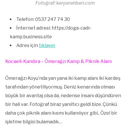
Fotoğraf: kerperehberi.com
Telefon: 0537 247 74 30
İnternet adresi: https://doga-cadr-
kamp.business.site
Adres için
tıklayın
Kocaeli-Kandıra – Ömerağzı Kamp & Piknik Alanı
Ömerağzı Koyu’nda yan yana iki kamp alanı iki kardeş
tarafından yönetiliyormuş. Deniz kenarında olması
büyük bir avantaj olsa da, nedense insanı düşündüren
bir hali var. Fotoğraf biraz yanıltıcı geldi bize. Çünkü
daha çok piknik alanı kısmı kullanılıyor gibi.. Özel bir
işletme bilgisi bulamadık…