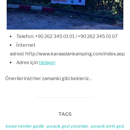
Telefon: +90 262 345 01 01 / +90 262 345 01 07
İnternet
adresi: http://www.karaaslankamping.com/index.asp
Adres için
tıklayın
Önerilerinizi her zamanki gibi bekleriz…
TAGS
kerpe nereler gezilir
,
yuvacık gezi yorumları
,
yuvacık izmit gezi