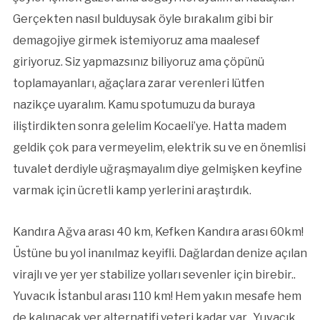
Gerçekten nasıl bulduysak öyle bırakalım gibi bir
demagojiye girmek istemiyoruz ama maalesef
giriyoruz. Siz yapmazsınız biliyoruz ama çöpünü
toplamayanları, ağaçlara zarar verenleri lütfen
nazikçe uyaralım. Kamu spotumuzu da buraya
iliştirdikten sonra gelelim Kocaeli’ye. Hatta madem
geldik çok para vermeyelim, elektrik su ve en önemlisi
tuvalet derdiyle uğraşmayalım diye gelmişken keyfine
varmak için ücretli kamp yerlerini araştırdık.
Kandıra Ağva arası 40 km, Kefken Kandıra arası 60km!
Üstüne bu yol inanılmaz keyifli. Dağlardan denize açılan
virajlı ve yer yer stabilize yolları sevenler için birebir..
Yuvacık İstanbul arası 110 km! Hem yakın mesafe hem
de kalınacak yer alternatifi yeteri kadar var.. Yuvacık