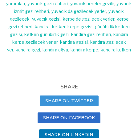
yorumları
,
yuvacık gezi rehberi
,
yuvacık nereler gezilir
,
yuvacık
izmit gezi rehberi
,
yuvacık da gezilecek yerler
,
yuvacık
gezilecek
,
yuvacık gezisi
,
kerpe de gezilecek yerler
,
kerpe
gezi rehberi
,
kandıra
,
kefken kerpe gezisi
,
günübirlik kefken
gezisi
,
kefken günübirlik gezi
,
kandıra gezi rehberi
,
kandıra
kerpe gezilecek yerler
,
kandıra gezisi
,
kandıra gezilecek
yer
,
kandıra gezi
,
kandıra ağva
,
kandıra kerpe
,
kandıra kefken
SHARE
SHARE ON TWITTER
SHARE ON FACEBOOK
SHARE ON LINKEDIN