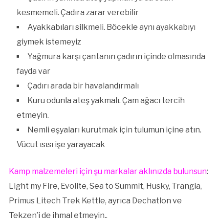
kesmemeli. Çadıra zarar verebilir
Ayakkabıları silkmeli. Böcekle aynı ayakkabıyı
giymek istemeyiz
Yağmura karşı çantanın çadırın içinde olmasında
fayda var
Çadırı arada bir havalandırmalı
Kuru odunla ateş yakmalı. Çam ağacı tercih
etmeyin.
Nemli eşyaları kurutmak için tulumun içine atın.
Vücut ısısı işe yarayacak
Kamp malzemeleri için şu markalar aklınızda bulunsun
:
Light my Fire, Evolite, Sea to Summit, Husky, Trangia,
Primus Litech Trek Kettle, ayrıca Dechatlon ve
Tekzen’i de ihmal etmeyin..