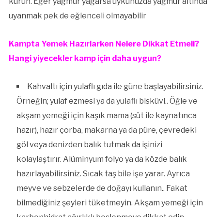
kurun. Eğer yağmur yağarsa uykunuzda yağmur altında
uyanmak pek de eğlenceli olmayabilir
Kampta Yemek Hazırlarken Nelere Dikkat Etmeli?
Hangi yiyecekler kamp için daha uygun?
Kahvaltı için yulaflı gıda ile güne başlayabilirsiniz.
Örneğin; yulaf ezmesi ya da yulaflı bisküvi.. Öğle ve
akşam yemeği için kaşık mama (süt ile kaynatınca
hazır), hazır çorba, makarna ya da püre, çevredeki
göl veya denizden balık tutmak da işinizi
kolaylaştırır. Alüminyum folyo ya da közde balık
hazırlayabilirsiniz. Sıcak taş bile işe yarar. Ayrıca
meyve ve sebzelerde de doğayı kullanın.. Fakat
bilmediğiniz şeyleri tüketmeyin. Akşam yemeği için