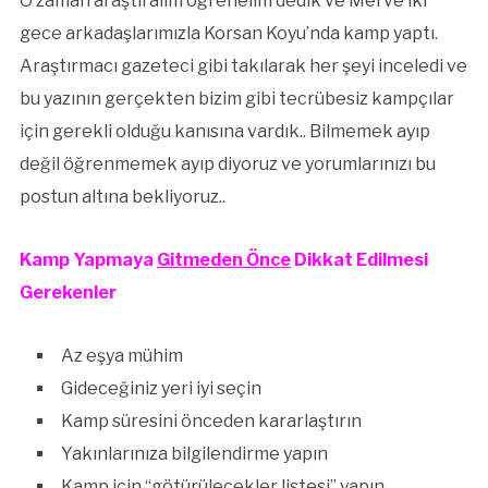
O zaman araştıralım öğrenelim dedik ve Merve iki
gece arkadaşlarımızla Korsan Koyu’nda kamp yaptı.
Araştırmacı gazeteci gibi takılarak her şeyi inceledi ve
bu yazının gerçekten bizim gibi tecrübesiz kampçılar
için gerekli olduğu kanısına vardık.. Bilmemek ayıp
değil öğrenmemek ayıp diyoruz ve yorumlarınızı bu
postun altına bekliyoruz..
Kamp Yapmaya
Gitmeden Önce
Dikkat Edilmesi
Gerekenler
Az eşya mühim
Gideceğiniz yeri iyi seçin
Kamp süresini önceden kararlaştırın
Yakınlarınıza bilgilendirme yapın
Kamp için “götürülecekler listesi” yapın