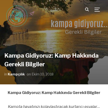
TOGG
Kampa Gidiyoruz: Kamp Hakkında
Gerekli Bilgiler
in
Kampçılık
on
Ekim 10, 2018
Kampa Gidiyoruz: Kamp Hakkında Gerekli Bilgiler
Kampta hayatınızı kolaylaştıracak kurtarıcı eşyalar…