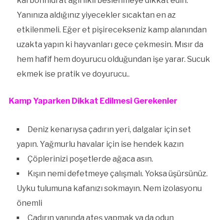
karbonhidrat ağırlıklı beslenmeye dikkat edin.
Yanınıza aldığınız yiyecekler sıcaktan en az
etkilenmeli. Eğer et pişirecekseniz kamp alanından
uzakta yapın ki hayvanları gece çekmesin. Mısır da
hem hafif hem doyurucu olduğundan işe yarar. Sucuk
ekmek ise pratik ve doyurucu..
Kamp Yaparken Dikkat Edilmesi Gerekenler
Deniz kenarıysa çadırın yeri, dalgalar için set
yapın. Yağmurlu havalar için ise hendek kazın
Çöplerinizi poşetlerde ağaca asın.
Kışın nemi defetmeye çalışmalı. Yoksa üşürsünüz.
Uyku tulumuna kafanızı sokmayın. Nem izolasyonu
önemli
Çadırın yanında ateş yapmak ya da odun