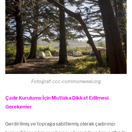
Fotoğraf: ccc-commonweal.org
Çadır Kurulumu İçin Mutlaka Dikkat Edilmesi
Gerekenler
Gerdirilmiş ve toprağa sabitlemiş olarak çadırınızı