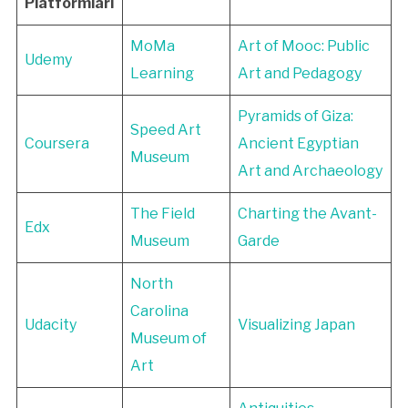
Platformları
MoMa
Art of Mooc: Public
Udemy
Learning
Art and Pedagogy
Pyramids of Giza:
Speed Art
Coursera
Ancient Egyptian
Museum
Art and Archaeology
The Field
Charting the Avant-
Edx
Museum
Garde
North
Carolina
Udacity
Visualizing Japan
Museum of
Art