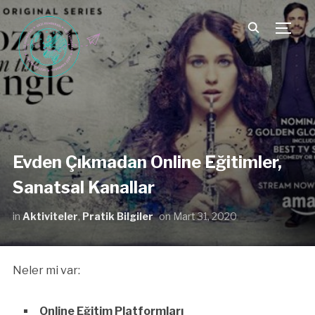
TOGG
Evden Çıkmadan Online Eğitimler,
Sanatsal Kanallar
in
Aktiviteler
,
Pratik Bilgiler
on
Mart 31, 2020
Neler mi var:
Online Eğitim Platformları