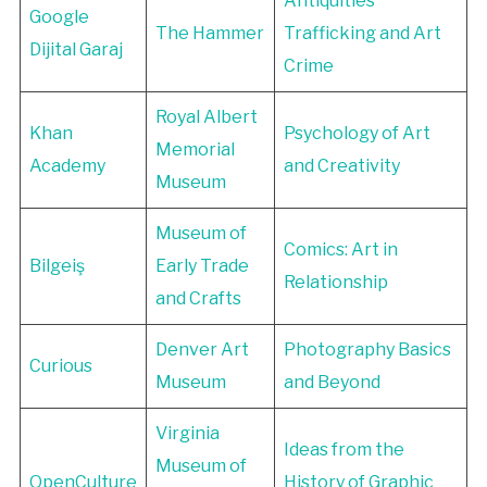
Antiquities
Google
The Hammer
Trafficking and Art
Dijital Garaj
Crime
Royal Albert
Khan
Psychology of Art
Memorial
Academy
and Creativity
Museum
Museum of
Comics: Art in
Bilgeiş
Early Trade
Relationship
and Crafts
Denver Art
Photography Basics
Curious
Museum
and Beyond
Virginia
Ideas from the
Museum of
OpenCulture
History of Graphic