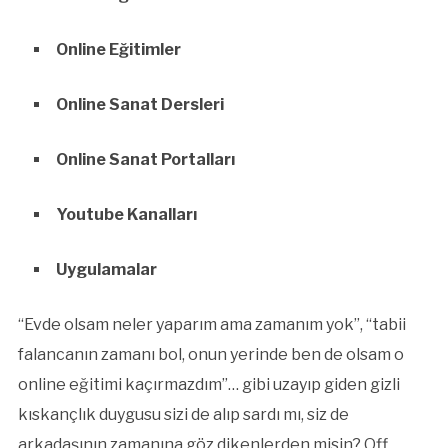
Online Eğitimler
Online Sanat Dersleri
Online Sanat Portalları
Youtube Kanalları
Uygulamalar
“Evde olsam neler yaparım ama zamanım yok”, “tabii
falancanın zamanı bol, onun yerinde ben de olsam o
online eğitimi kaçırmazdım”… gibi uzayıp giden gizli
kıskançlık duygusu sizi de alıp sardı mı, siz de
arkadaşının zamanına göz dikenlerden misin? Off