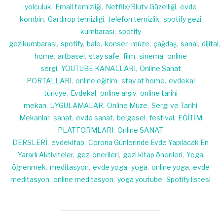
yolculuk
,
Email temizliği
,
Netflix/Blutv Güzelliği
,
evde
kombin
,
Gardırop temizliği
,
telefon temizlik
,
spotify gezi
kumbarası
,
spotify
gezikumbarasi
,
spotify
,
bale
,
konser
,
müze
,
çağdaş
,
sanal
,
dijital
,
home
,
artbasel
,
stay safe
,
film
,
sinema
,
online
sergi
,
YOUTUBE KANALLARI
,
Online Sanat
PORTALLARI
,
online eğitim
,
stay at home
,
evdekal
türkiye
,
Evdekal
,
online arşiv
,
online tarihi
mekan
,
UYGULAMALAR
,
Online Müze
,
Sergi ve Tarihi
Mekanlar
,
sanat
,
evde sanat
,
belgesel
,
festival
,
EĞİTİM
PLATFORMLARI
,
Online SANAT
DERSLERİ
,
evdekitap
,
Corona Günlerinde Evde Yapılacak En
Yararlı Aktiviteler
,
gezi önerileri
,
gezi kitap önerileri
,
Yoga
öğrenmek
,
meditasyon
,
evde yoga
,
yoga
,
online yoga
,
evde
meditasyon
,
online meditasyon
,
yoga youtube
,
Spotify listesi