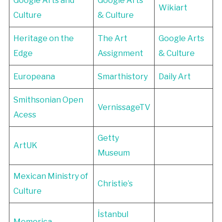
Google Arts and
Google Arts
Wikiart
Culture
& Culture
Heritage on the
The Art
Google Arts
Edge
Assignment
& Culture
Europeana
Smarthistory
Daily Art
Smithsonian Open
VernissageTV
Acess
Getty
ArtUK
Museum
Mexican Ministry of
Christie’s
Culture
İstanbul
Memorica