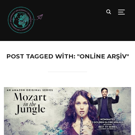
TOGG
POST TAGGED WITH: "ONLINE ARŞIV"