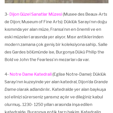
3-
Dijon Güzel Sanatlar Müzesi
(Musee des Beaux-Arts
de Dijon; Museum of Fine Arts): Düklük Sarayı’nın doğu
kısmında yer alan müze, Fransa’nın en önemli ve en
eski müzeleri arasında yer alıyor. Mısır antiklerinden
modern zamana çok geniş bir koleksiyona sahip.. Salle
des Gardes bölümünde ise, Burgonya Dükü Philip the
Bold ve John the Fearless’ın mezarları da var.
4-
Notre Dame Katedrali
(Eglise Notre-Dame): Düklük
Sarayı’nın kuzeyinde yer alan katedral, Dijon’da
Grande
Dame
olarak adlandırılır.. Katedralde yer alan baykuşa
sol elinizi sürerseniz şansınız açılır ve dileğiniz kabul
olurmuş.. 1230- 1250 yılları arasında inşa edilen
katedralde, Burgonya gotik tarzı hakim. Katedralin