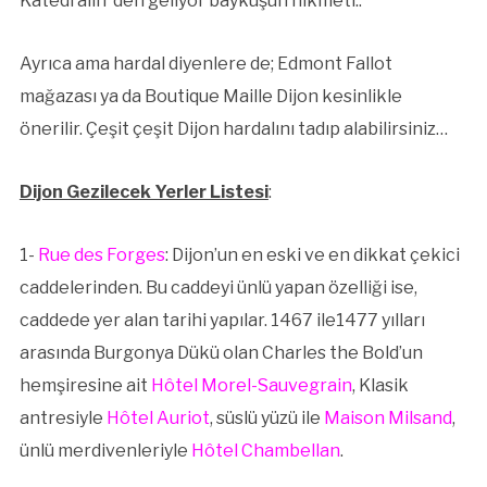
Katedralin’ den geliyor baykuşun hikmeti..
Ayrıca ama hardal diyenlere de; Edmont Fallot
mağazası ya da Boutique Maille Dijon kesinlikle
önerilir. Çeşit çeşit Dijon hardalını tadıp alabilirsiniz…
Dijon Gezilecek Yerler Listesi
:
1-
Rue des Forges
: Dijon’un en eski ve en dikkat çekici
caddelerinden. Bu caddeyi ünlü yapan özelliği ise,
caddede yer alan tarihi yapılar. 1467 ile1477 yılları
arasında Burgonya Dükü olan Charles the Bold’un
hemşiresine ait
Hôtel Morel-Sauvegrain
, Klasik
antresiyle
Hôtel Auriot
, süslü yüzü ile
Maison Milsand
,
ünlü merdivenleriyle
Hôtel Chambellan
.