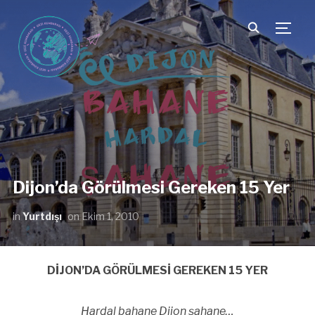
TOGG
Dijon’da Görülmesi Gereken 15 Yer
in
Yurtdışı
on
Ekim 1, 2010
DİJON’DA GÖRÜLMESİ GEREKEN 15 YER
Hardal bahane Dijon şahane…