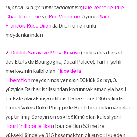
Dijonda’ ki diğer ünlü caddeler ise
;
Rue Verrerie
,
Rue
Chaudronnerie
ve
Rue Vannerie.
Ayrıca
Place
Francois Rude Dijon
da Dijon’ un en ünlü
meydanlarından
2-
Düklük Sarayı ve Musa Kuyusu
(Palais des ducs et
des Etats de Bourgogne; Ducal Palace): Tarihi şehir
merkezinin kalbi olan
Place de la
Liberation
meydanında yer alan Düklük Sarayı, 3.
yüzyılda Barbar istilasından korunmak amacıyla basit
bir kale olarak inşa edilmiş. Daha sonra 1366 yılında
birinci Valois Dükü Philippe le Hardi tarafından yeniden
yaptırılmış. Sarayın en eski bölümü olan kulesi yani
Tour Philippe le Bon
(Tour de Bar) 53 metre
yüksekliğinde ve 316 basamaktan oluşuyor. Kuleden