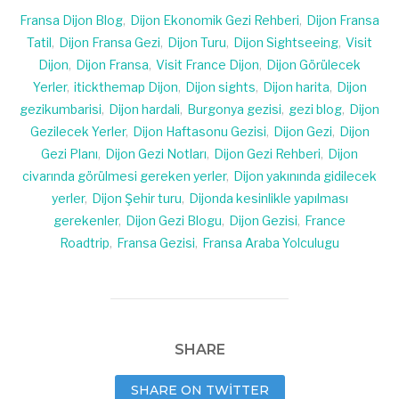
Fransa Dijon Blog
,
Dijon Ekonomik Gezi Rehberi
,
Dijon Fransa
Tatil
,
Dijon Fransa Gezi
,
Dijon Turu
,
Dijon Sightseeing
,
Visit
Dijon
,
Dijon Fransa
,
Visit France Dijon
,
Dijon Görülecek
Yerler
,
itickthemap Dijon
,
Dijon sights
,
Dijon harita
,
Dijon
gezikumbarisi
,
Dijon hardali
,
Burgonya gezisi
,
gezi blog
,
Dijon
Gezilecek Yerler
,
Dijon Haftasonu Gezisi
,
Dijon Gezi
,
Dijon
Gezi Planı
,
Dijon Gezi Notları
,
Dijon Gezi Rehberi
,
Dijon
civarında görülmesi gereken yerler
,
Dijon yakınında gidilecek
yerler
,
Dijon Şehir turu
,
Dijonda kesinlikle yapılması
gerekenler
,
Dijon Gezi Blogu
,
Dijon Gezisi
,
France
Roadtrip
,
Fransa Gezisi
,
Fransa Araba Yolculugu
SHARE
SHARE ON TWITTER