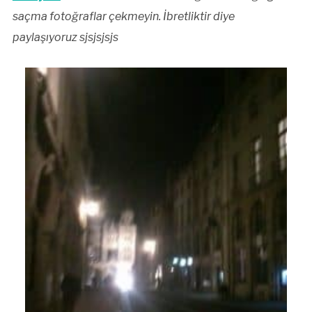
saçma fotoğraflar çekmeyin. İbretliktir diye
paylaşıyoruz sjsjsjsjs