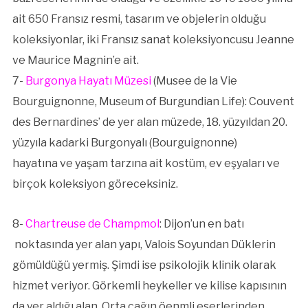
ait 650 Fransız resmi, tasarım ve objelerin olduğu
koleksiyonlar, iki Fransız sanat koleksiyoncusu Jeanne
ve Maurice Magnin’e ait.
7-
Burgonya Hayatı Müzesi
(Musee de la Vie
Bourguignonne, Museum of Burgundian Life): Couvent
des Bernardines’ de yer alan müzede, 18. yüzyıldan 20.
yüzyıla kadarki Burgonyalı (Bourguignonne)
hayatına ve yaşam tarzına ait kostüm, ev eşyaları ve
birçok koleksiyon göreceksiniz.
8-
Chartreuse de Champmol
: Dijon’un en batı
noktasında yer alan yapı, Valois Soyundan Düklerin
gömüldüğü yermiş. Şimdi ise psikolojik klinik olarak
hizmet veriyor. Görkemli heykeller ve kilise kapısının
da yer aldığı alan, Orta çağın öenmli eserlerinden,