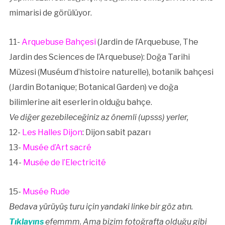
mimarisi de görülüyor.
11-
Arquebuse Bahçesi
(Jardin de l’Arquebuse, The
Jardin des Sciences de l’Arquebuse): Doğa Tarihi
Müzesi (Muséum d’histoire naturelle), botanik bahçesi
(Jardin Botanique; Botanical Garden) ve doğa
bilimlerine ait eserlerin olduğu bahçe.
Ve diğer gezebileceğiniz az önemli (upsss) yerler,
12-
Les Halles Dijon
: Dijon sabit pazarı
13-
Musée d’Art sacré
14-
Musée de l’Electricité
15-
Musée Rude
Bedava yürüyüş turu için yandaki linke bir göz atın.
Tıklayıns
efemmm. Ama bizim fotoğrafta olduğu gibi