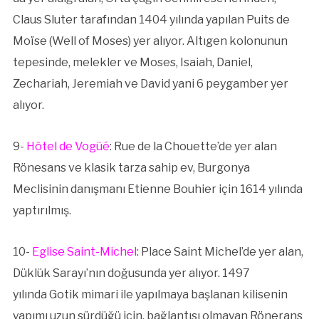
Claus Sluter tarafından 1404 yılında yapılan Puits de
Moïse (Well of Moses) yer alıyor. Altıgen kolonunun
tepesinde, melekler ve Moses, Isaiah, Daniel,
Zechariah, Jeremiah ve David yani 6 peygamber yer
alıyor.
9-
Hôtel de Vogüé
: Rue de la Chouette’de yer alan
Rönesans ve klasik tarza sahip ev, Burgonya
Meclisinin danışmanı Etienne Bouhier için 1614 yılında
yaptırılmış.
10-
Eglise Saint-Michel
: Place Saint Michel’de yer alan,
Düklük Sarayı’nın doğusunda yer alıyor. 1497
yılında Gotik mimari ile yapılmaya başlanan kilisenin
yapımı uzun sürdüğü için, bağlantısı olmayan Rönerans