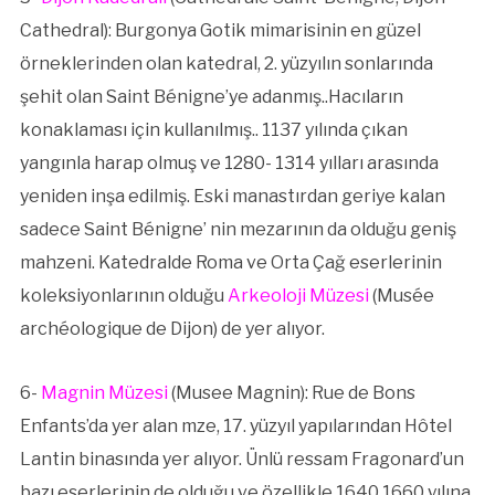
Cathedral): Burgonya Gotik mimarisinin en güzel
örneklerinden olan katedral, 2. yüzyılın sonlarında
şehit olan Saint Bénigne’ye adanmış..Hacıların
konaklaması için kullanılmış.. 1137 yılında çıkan
yangınla harap olmuş ve 1280- 1314 yılları arasında
yeniden inşa edilmiş. Eski manastırdan geriye kalan
sadece Saint Bénigne’ nin mezarının da olduğu geniş
mahzeni. Katedralde Roma ve Orta Çağ eserlerinin
koleksiyonlarının olduğu
Arkeoloji Müzesi
(Musée
archéologique de Dijon) de yer alıyor.
6-
Magnin Müzesi
(Musee Magnin): Rue de Bons
Enfants’da yer alan mze, 17. yüzyıl yapılarından Hôtel
Lantin binasında yer alıyor. Ünlü ressam Fragonard’un
bazı eserlerinin de olduğu ve özellikle 1640 1660 yılına