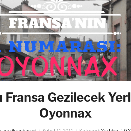
 Fransa Gezilecek Yerl
Oyonnax
r:
gezikumbarasi
Şubat 11, 2011
Kategori:
Yurtdışı
0 