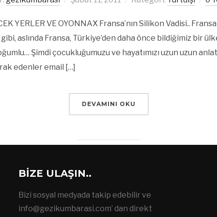
YERLER VE OYONNAX Fransa’nın Silikon Vadisi.. Fransa ile 
z gibi, aslında Fransa, Türkiye’den daha önce bildiğimiz bir 
ğumlu… Şimdi çocukluğumuzu ve hayatımızı uzun uzun anlat
erak edenler email […]
DEVAMINI OKU
BIZE ULAŞIN..
Bizi sosyal medyada takip edebilir ve
info@gezikumbarasi.com
’ dan direkt