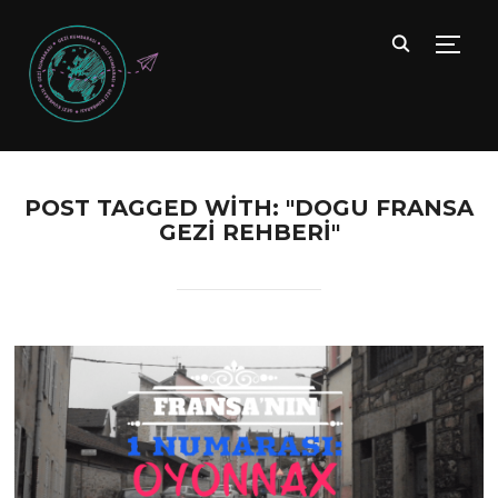
TOGG
POST TAGGED WITH: "DOGU FRANSA
GEZI REHBERI"