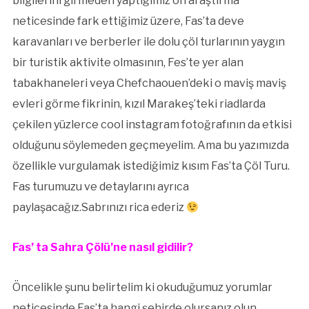
bilgilerini girmeden yaptığımız ön araştırma
neticesinde fark ettiğimiz üzere, Fas’ta deve
karavanları ve berberler ile dolu çöl turlarının yaygın
bir turistik aktivite olmasının, Fes’te yer alan
tabakhaneleri veya Chefchaouen’deki o maviş maviş
evleri görme fikrinin, kızıl Marakeş’teki riadlarda
çekilen yüzlerce cool instagram fotoğrafının da etkisi
olduğunu söylemeden geçmeyelim. Ama bu yazımızda
özellikle vurgulamak istediğimiz kısım Fas’ta Çöl Turu.
Fas turumuzu ve detaylarını ayrıca
paylaşacağız.Sabrınızı rica ederiz
Fas’ ta Sahra Çölü’ne nasıl gidilir?
Öncelikle şunu belirtelim ki okuduğumuz yorumlar
neticesinde Fas’ta hangi şehirde olursanız olun