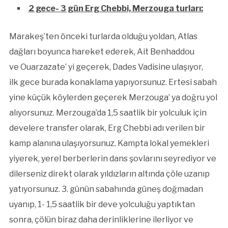
2 gece- 3 gün Erg Chebbi,
Merzouga
turları:
Marakeş’ten önceki turlarda olduğu yoldan, Atlas
dağları boyunca hareket ederek, Ait Benhaddou
ve Ouarzazate’ yi geçerek, Dades Vadisine ulaşıyor,
ilk gece burada konaklama yapıyorsunuz. Ertesi sabah
yine küçük köylerden geçerek Merzouga’ ya doğru yol
alıyorsunuz. Merzouga’da 1,5 saatlik bir yolculuk için
develere transfer olarak, Erg Chebbi adı verilen bir
kamp alanına ulaşıyorsunuz. Kampta lokal yemekleri
yiyerek, yerel berberlerin dans şovlarını seyrediyor ve
dilerseniz direkt olarak yıldızların altında çöle uzanıp
yatıyorsunuz. 3. günün sabahında güneş doğmadan
uyanıp, 1- 1,5 saatlik bir deve yolculuğu yaptıktan
sonra, çölün biraz daha derinliklerine ilerliyor ve