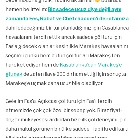
cebe moduna girdik. Tabii ki aktarmalı
Bu arada
hemen belirtelim:
Biz sadece ucuz diye değil aynı
zamanda Fes, Rabat ve Chefchaouen’i de rotamıza
dahil edeceğimiz bir tur planladığımız için Casablanca
havaalanını tercih ettik ancak sadece çöl turu için
Fas’a gidecek olanlar kesinlikle Marakeş havaalanını
seçmeli çünkü hem bütün çöl turları Marakeş’ten
hareket ediyor hem de
Kasablanka’dan Marakeş’e
gitmek
de zaten ilave 200 dirham ettiği için sonuçta
Marakeş’e uçmak daha ucuz bile olabiliyor.
Gelelim Fas’a. Açıkcası çöl turu için Fas’ı tercih
etmemizde çok çok özel bir sebep yok. Biraz fiyat-
değer mukayesesi ardından bize ilk çöl deneyimi için
daha makul görünen bir ülke sadece. Tabii kredi kartı