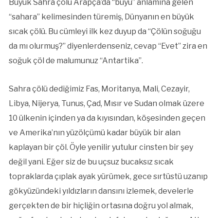
Büyük Sahra çölü Arapça’da “büyü” anlamına gelen
“sahara” kelimesinden türemiş, Dünyanın en büyük
sıcak çölü. Bu cümleyi ilk kez duyup da “Çölün soğuğu
da mı olurmuş?” diyenlerdenseniz, cevap “Evet” zira en
soğuk çöl de malumunuz “Antartika”.
Sahra çölü dediğimiz Fas, Moritanya, Mali, Cezayir,
Libya, Nijerya, Tunus, Çad, Mısır ve Sudan olmak üzere
10 ülkenin içinden ya da kıyısından, köşesinden geçen
ve Amerika’nın yüzölçümü kadar büyük bir alan
kaplayan bir çöl. Öyle yenilir yutulur cinsten bir şey
değil yani. Eğer siz de bu uçsuz bucaksız sıcak
topraklarda çıplak ayak yürümek, gece sırtüstü uzanıp
gökyüzündeki yıldızların dansını izlemek, develerle
gerçekten de bir hiçliğin ortasına doğru yol almak,