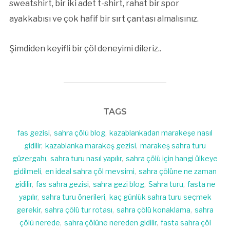
sweatshirt, bir iki adet t-shirt, rahat bir spor
ayakkabısı ve çok hafif bir sırt çantası almalısınız.
Şimdiden keyifli bir çöl deneyimi dileriz..
TAGS
fas gezisi
,
sahra çölü blog
,
kazablankadan marakeşe nasıl
gidilir
,
kazablanka marakeş gezisi
,
marakeş sahra turu
güzergahı
,
sahra turu nasıl yapılır
,
sahra çölü için hangi ülkeye
gidilmeli
,
en ideal sahra çöl mevsimi
,
sahra çölüne ne zaman
gidilir
,
fas sahra gezisi
,
sahra gezi blog
,
Sahra turu
,
fasta ne
yapılır
,
sahra turu önerileri
,
kaç günlük sahra turu seçmek
gerekir
,
sahra çölü tur rotası
,
sahra çölü konaklama
,
sahra
çölü nerede
,
sahra çölüne nereden gidilir
,
fasta sahra çöl