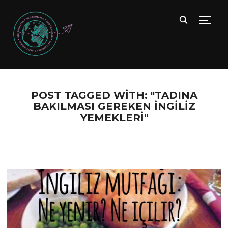
TOGG
POST TAGGED WITH: "TADINA
BAKILMASI GEREKEN INGILIZ
YEMEKLERI"