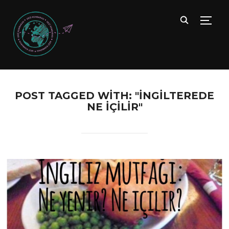
TOGG
POST TAGGED WITH: "INGILTEREDE
NE IÇILIR"