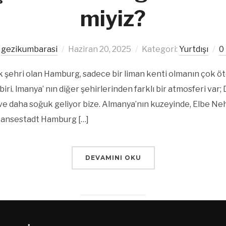
miyiz?
:
gezikumbarasi
Haziran 20, 2025
Kategori:
Yurtdışı
0
k şehri olan Hamburg, sadece bir liman kenti olmanın çok ö
biri. lmanya’ nın diğer şehirlerinden farklı bir atmosferi var
e daha soğuk geliyor bize. Almanya’nın kuzeyinde, Elbe Nehri
 Hansestadt Hamburg […]
DEVAMINI OKU