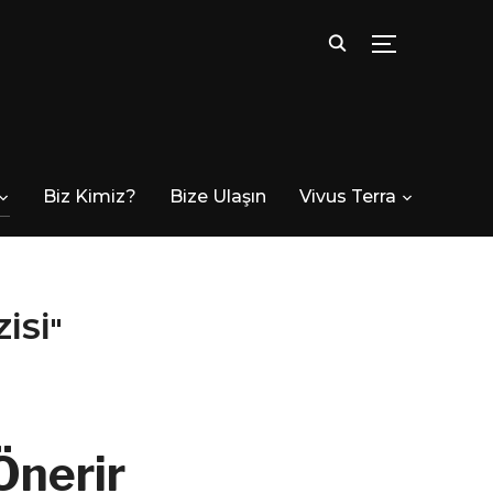
TOGGLE SID
Biz Kimiz?
Bize Ulaşın
Vivus Terra
ISI"
Önerir