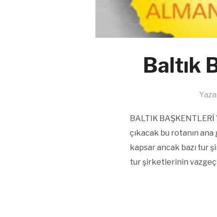
Baltık 
Yaza
BALTIK BAŞKENTLERİ VE 
çıkacak bu rotanın ana gü
kapsar ancak bazı tur şi
tur şirketlerinin vazgeçi