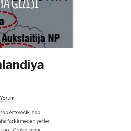
nlandiya
 Yorum
hep erteledik, hep
aha farklı medeniyetler
ir ara “Cruise yapar