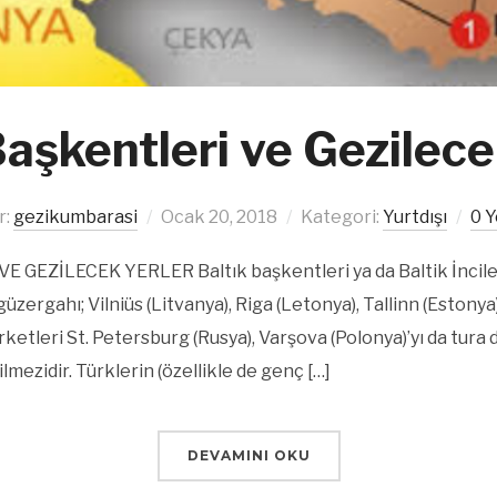
Başkentleri ve Gezilece
r:
gezikumbarasi
Ocak 20, 2018
Kategori:
Yurtdışı
0 
GEZİLECEK YERLER Baltık başkentleri ya da Baltik İncileri
zergahı; Vilniüs (Litvanya), Riga (Letonya), Tallinn (Estonya),
rketleri St. Petersburg (Rusya), Varşova (Polonya)’yı da tura
lmezidir. Türklerin (özellikle de genç […]
DEVAMINI OKU