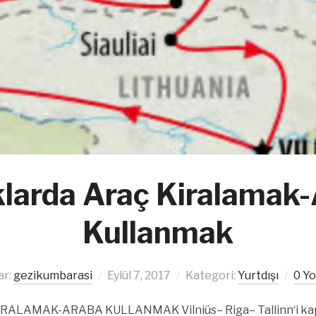
klarda Araç Kiralamak
Kullanmak
ar:
gezikumbarasi
Eylül 7, 2017
Kategori:
Yurtdışı
0 Y
ALAMAK-ARABA KULLANMAK Vilniüs– Riga– Tallinn‘i kap