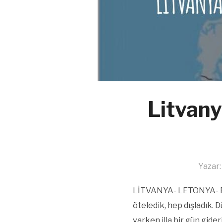
Litvany
Yazar
LİTVANYA- LETONYA- EST
öteledik, hep dışladık. 
varken illa bir gün gider