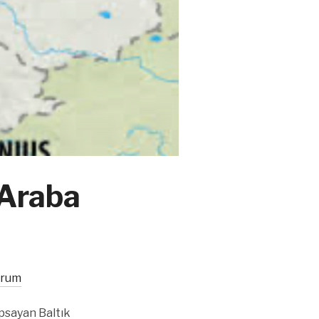
-Araba
orum
sayan Baltık