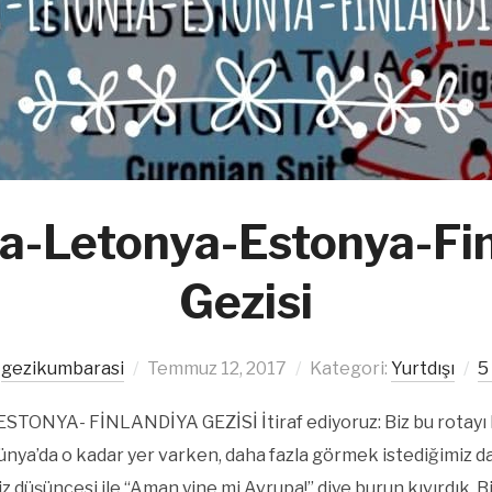
a-Letonya-Estonya-Fi
Gezisi
:
gezikumbarasi
Temmuz 12, 2017
Kategori:
Yurtdışı
5
ONYA- FİNLANDİYA GEZİSİ İtiraf ediyoruz: Biz bu rotayı 
Dünya’da o kadar yer varken, daha fazla görmek istediğimiz d
iz düşüncesi ile “Aman yine mi Avrupa!” diye burun kıvırdık. B