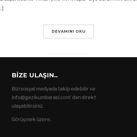
…]
DEVAMINI OKU
BIZE ULAŞIN..
Bizi sosyal medyada takip edebilir ve
info@gezikumbarasi.com
’ dan direkt
ulaşabilirsiniz.
Görüşmek üzere..