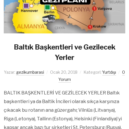
Baltık Başkentleri ve Gezilecek
Yerler
Yazar:
gezikumbarasi
Ocak 20, 2018
Kategori:
Yurtdışı
0
Yorum
BALTIK BAŞKENTLERİ VE GEZİLECEK YERLER Baltık
başkentleri ya da Baltik İncileri olarak sıkça karşınıza
çıkacak bu rotanın ana güzergahı; Vilniüs (Litvanya),
Riga (Letonya), Tallinn (Estonya), Helsinki (Finlandiya)’yi
kapsar ancak bazı tur şirketleri St. Petersburg (Rusya),