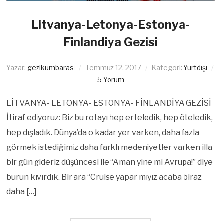
Litvanya-Letonya-Estonya-
Finlandiya Gezisi
Yazar:
gezikumbarasi
Temmuz 12, 2017
Kategori:
Yurtdışı
5 Yorum
LİTVANYA- LETONYA- ESTONYA- FİNLANDİYA GEZİSİ
İtiraf ediyoruz: Biz bu rotayı hep erteledik, hep öteledik,
hep dışladık. Dünya’da o kadar yer varken, daha fazla
görmek istediğimiz daha farklı medeniyetler varken illa
bir gün gideriz düşüncesi ile “Aman yine mi Avrupa!” diye
burun kıvırdık. Bir ara “Cruise yapar mıyız acaba biraz
daha […]