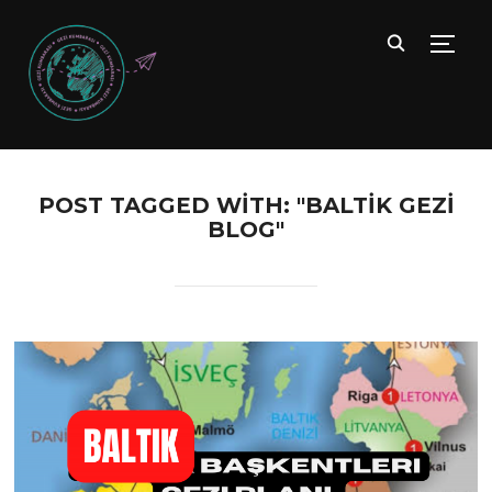
TOGG
POST TAGGED WITH: "BALTIK GEZI
BLOG"