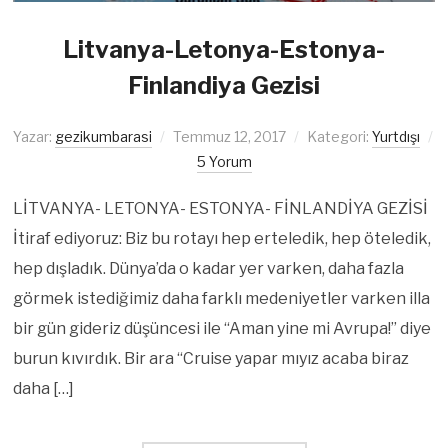
Litvanya-Letonya-Estonya-
Finlandiya Gezisi
Yazar:
gezikumbarasi
Temmuz 12, 2017
Kategori:
Yurtdışı
5 Yorum
LİTVANYA- LETONYA- ESTONYA- FİNLANDİYA GEZİSİ
İtiraf ediyoruz: Biz bu rotayı hep erteledik, hep öteledik,
hep dışladık. Dünya’da o kadar yer varken, daha fazla
görmek istediğimiz daha farklı medeniyetler varken illa
bir gün gideriz düşüncesi ile “Aman yine mi Avrupa!” diye
burun kıvırdık. Bir ara “Cruise yapar mıyız acaba biraz
daha […]