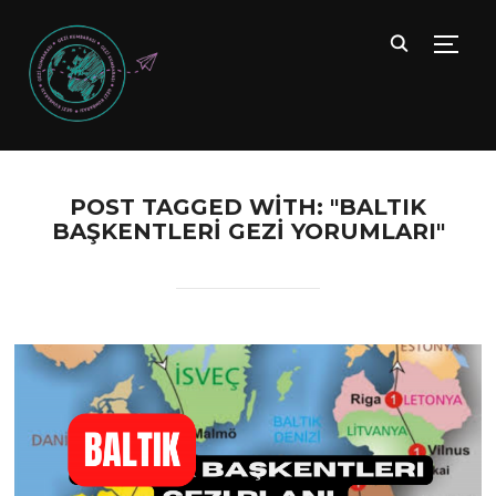
TOGG
POST TAGGED WITH: "BALTIK
BAŞKENTLERI GEZI YORUMLARI"