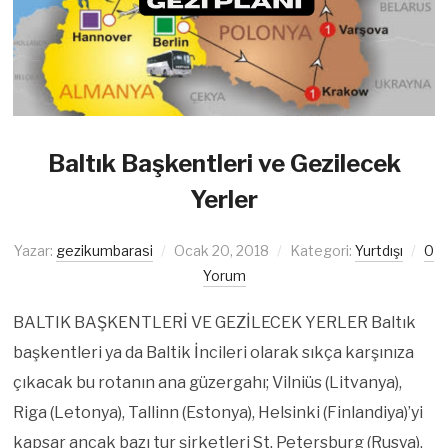
Baltık Başkentleri ve Gezilecek
Yerler
Yazar:
gezikumbarasi
Ocak 20, 2018
Kategori:
Yurtdışı
0
Yorum
BALTIK BAŞKENTLERİ VE GEZİLECEK YERLER Baltık
başkentleri ya da Baltik İncileri olarak sıkça karşınıza
çıkacak bu rotanın ana güzergahı; Vilniüs (Litvanya),
Riga (Letonya), Tallinn (Estonya), Helsinki (Finlandiya)’yi
kapsar ancak bazı tur şirketleri St. Petersburg (Rusya),