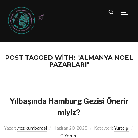
TOGG
POST TAGGED WITH: "ALMANYA NOEL
PAZARLARI"
Yılbaşında Hamburg Gezisi Önerir
miyiz?
Yazar:
gezikumbarasi
Haziran 20, 2025
Kategori:
Yurtdışı
0 Yorum