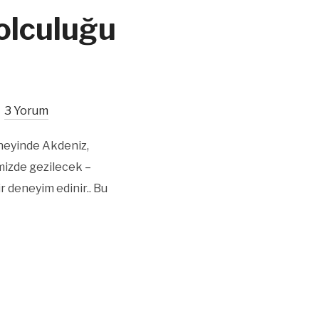
olculuğu
3 Yorum
neyinde Akdeniz,
mizde gezilecek –
r deneyim edinir.. Bu