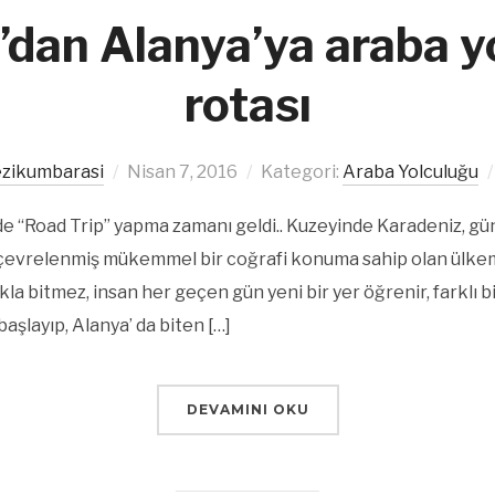
dan Alanya’ya araba y
rotası
zikumbarasi
Nisan 7, 2016
Kategori:
Araba Yolculuğu
e “Road Trip” yapma zamanı geldi.. Kuzeyinde Karadeniz, gü
e çevrelenmiş mükemmel bir coğrafi konuma sahip olan ülke
a bitmez, insan her geçen gün yeni bir yer öğrenir, farklı bi
şlayıp, Alanya’ da biten […]
DEVAMINI OKU