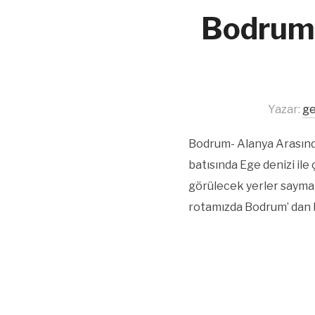
Bodrum’
Yazar:
ge
Bodrum- Alanya Arasınd
batısında Ege denizi il
görülecek yerler saymakl
rotamızda Bodrum’ dan ba